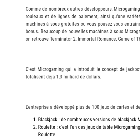
Comme de nombreux autres développeurs, Microgaming me
rouleaux et de lignes de paiement, ainsi qu'une variét
machines à sous gratuites ou vous pouvez vous entraînez
bonus. Beaucoup de nouvelles machines à sous Microgam
on retrouve Terminator 2, Immortal Romance, Game of T
C'est Microgaming qui a introduit le concept de jackp
totalisent déjà 1,3 milliard de dollars.
L’entreprise a développé plus de 100 jeux de cartes et 
Blackjack : de nombreuses versions de blackjack M
Roulette : c’est l'un des jeux de table Microgamin
Roulette.