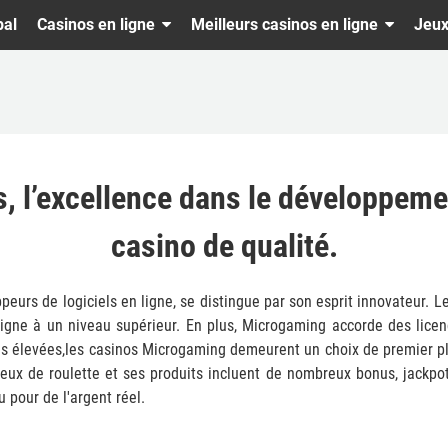
pal
Casinos en ligne
Meilleurs casinos en ligne
Jeu
 l’excellence dans le développemen
casino de qualité.
urs de logiciels en ligne, se distingue par son esprit innovateur. 
en ligne à un niveau supérieur. En plus, Microgaming accorde des lic
mes élevées,les casinos Microgaming demeurent un choix de premier p
jeux de roulette et ses produits incluent de nombreux bonus, jackpo
 pour de l'argent réel.