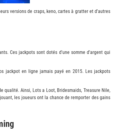
rs versions de craps, keno, cartes à gratter et d'autres
ants. Ces jackpots sont dotés d'une somme d'argent qui
ros jackpot en ligne jamais payé en 2015. Les jackpots
qualité. Ainsi, Lots a Loot, Bridesmaids, Treasure Nile,
jouant, les joueurs ont la chance de remporter des gains
ming