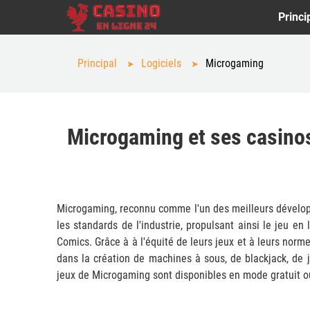
Princi
Principal
Logiciels
Microgaming
Microgaming et ses casinos,
Microgaming, reconnu comme l'un des meilleurs développe
les standards de l'industrie, propulsant ainsi le jeu 
Comics. Grâce à à l'équité de leurs jeux et à leurs nor
dans la création de machines à sous, de blackjack, de 
jeux de Microgaming sont disponibles en mode gratuit ou