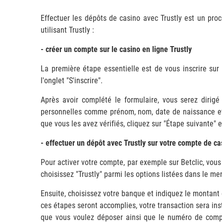
Effectuer les dépôts de casino avec Trustly est un proc
utilisant Trustly :
- créer un compte sur le casino en ligne Trustly
La première étape essentielle est de vous inscrire sur l
l'onglet "S'inscrire".
Après avoir complété le formulaire, vous serez dirigé
personnelles comme prénom, nom, date de naissance et pa
que vous les avez vérifiés, cliquez sur "Étape suivante" 
- effectuer un dépôt avec Trustly sur votre compte de ca
Pour activer votre compte, par exemple sur Betclic, vous s
choisissez "Trustly" parmi les options listées dans le me
Ensuite, choisissez votre banque et indiquez le montant 
ces étapes seront accomplies, votre transaction sera ins
que vous voulez déposer ainsi que le numéro de compte