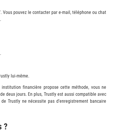
/7. Vous pouvez le contacter par e-mail, téléphone ou chat
.
.
rustly lui-même.
e institution financière propose cette méthode, vous ne
e deux jours. En plus, Trustly est aussi compatible avec
ion de Trustly ne nécessite pas d'enregistrement bancaire
s ?