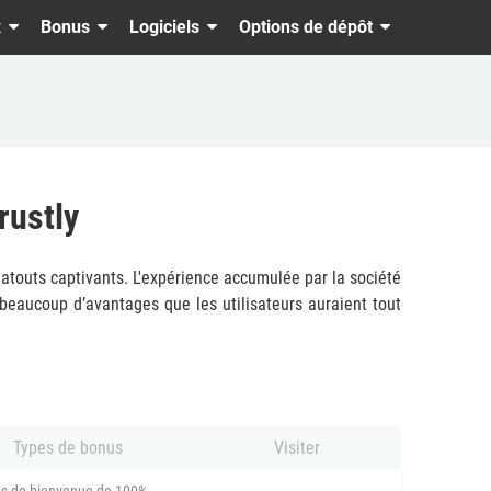
x
Bonus
Logiciels
Options de dépôt
rustly
atouts captivants. L'expérience accumulée par la société
beaucoup d’avantages que les utilisateurs auraient tout
Types de bonus
Visiter