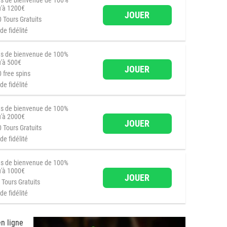
s de bienvenue de 100%
u'à 1200€
JOUER
 Tours Gratuits
de fidélité
s de bienvenue de 100%
u'à 500€
JOUER
 free spins
de fidélité
s de bienvenue de 100%
u'à 2000€
JOUER
 Tours Gratuits
de fidélité
s de bienvenue de 100%
u'à 1000€
JOUER
 Tours Gratuits
de fidélité
en ligne