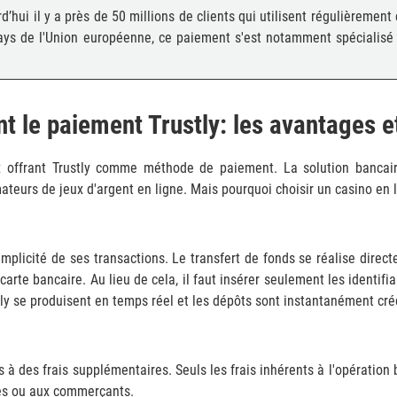
rd’hui il y a près de 50 millions de clients qui utilisent régulièremen
ys de l'Union européenne, ce paiement s'est notamment spécialisé d
t le paiement Trustly: les avantages e
 offrant Trustly comme méthode de paiement. La solution bancaire 
teurs de jeux d'argent en ligne. Mais pourquoi choisir un casino en li
simplicité de ses transactions. Le transfert de fonds se réalise dir
a carte bancaire. Au lieu de cela, il faut insérer seulement les identi
stly se produisent en temps réel et les dépôts sont instantanément cré
 à des frais supplémentaires. Seuls les frais inhérents à l'opération
res ou aux commerçants.