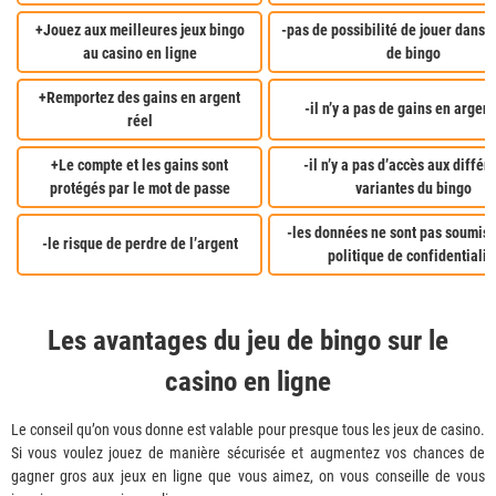
+Jouez aux meilleures jeux bingo
-pas de possibilité de jouer dans 
au casino en ligne
de bingo
+Remportez des gains en argent
-il n’y a pas de gains en argent
réel
+Le compte et les gains sont
-il n’y a pas d’accès aux différ
protégés par le mot de passe
variantes du bingo
-les données ne sont pas soumise
-le risque de perdre de l’argent
politique de confidentialit
Les avantages du jeu de bingo sur le
casino en ligne
Le conseil qu’on vous donne est valable pour presque tous les jeux de casino.
Si vous voulez jouez de manière sécurisée et augmentez vos chances de
gagner gros aux jeux en ligne que vous aimez, on vous conseille de vous