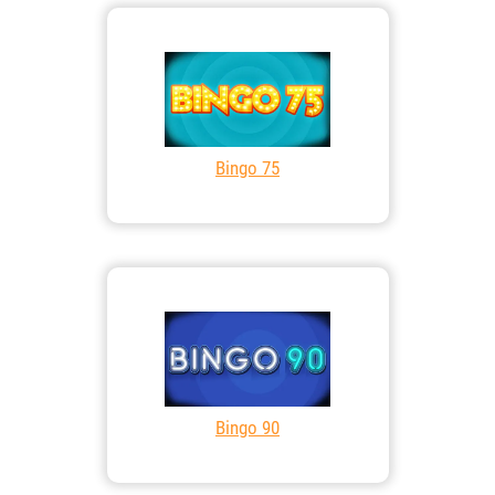
Bingo 75
Bingo 90