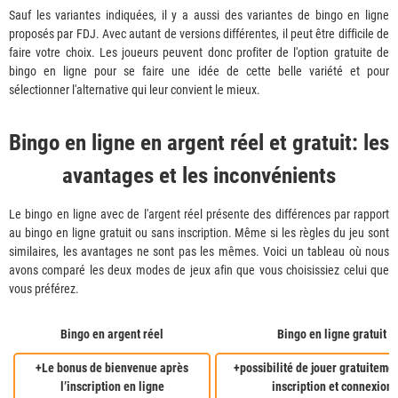
Sauf les variantes indiquées, il y a aussi des variantes de bingo en ligne
proposés par FDJ. Avec autant de versions différentes, il peut être difficile de
faire votre choix. Les joueurs peuvent donc profiter de l'option gratuite de
bingo en ligne pour se faire une idée de cette belle variété et pour
sélectionner l'alternative qui leur convient le mieux.
Bingo en ligne en argent réel et gratuit: les
avantages et les inconvénients
Le bingo en ligne avec de l'argent réel présente des différences par rapport
au bingo en ligne gratuit ou sans inscription. Même si les règles du jeu sont
similaires, les avantages ne sont pas les mêmes. Voici un tableau où nous
avons comparé les deux modes de jeux afin que vous choisissiez celui que
vous préférez.
Bingo en argent réel
Bingo en ligne gratuit
+Le bonus de bienvenue après
+possibilité de jouer gratuiteme
l’inscription en ligne
inscription et connexion