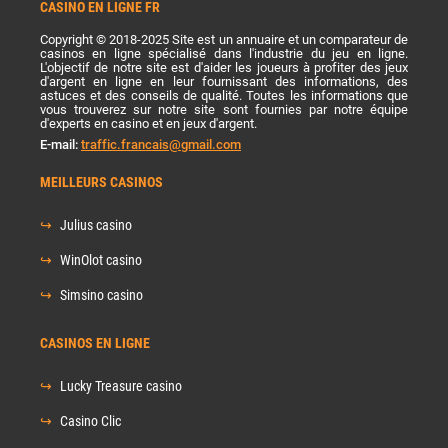
CASINO EN LIGNE FR
Copyright © 2018-2025 Site est un annuaire et un comparateur de
casinos en ligne spécialisé dans l'industrie du jeu en ligne.
L'objectif de notre site est d'aider les joueurs à profiter des jeux
d'argent en ligne en leur fournissant des informations, des
astuces et des conseils de qualité. Toutes les informations que
vous trouverez sur notre site sont fournies par notre équipe
d'experts en casino et en jeux d'argent.
E-mail:
traffic.francais@gmail.com
MEILLEURS CASINOS
Julius casino
WinOlot casino
Simsino casino
CASINOS EN LIGNE
Lucky Treasure casino
Casino Clic