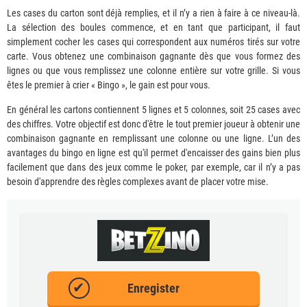
Les cases du carton sont déjà remplies, et il n’y a rien à faire à ce niveau-là.
La sélection des boules commence, et en tant que participant, il faut
simplement cocher les cases qui correspondent aux numéros tirés sur votre
carte. Vous obtenez une combinaison gagnante dès que vous formez des
lignes ou que vous remplissez une colonne entière sur votre grille. Si vous
êtes le premier à crier « Bingo », le gain est pour vous.
En général les cartons contiennent 5 lignes et 5 colonnes, soit 25 cases avec
des chiffres. Votre objectif est donc d'être le tout premier joueur à obtenir une
combinaison gagnante en remplissant une colonne ou une ligne. L’un des
avantages du bingo en ligne est qu'il permet d'encaisser des gains bien plus
facilement que dans des jeux comme le poker, par exemple, car il n’y a pas
besoin d'apprendre des règles complexes avant de placer votre mise.
Enregister