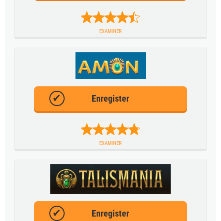
EXAMINER
Enregister
EXAMINER
Enregister