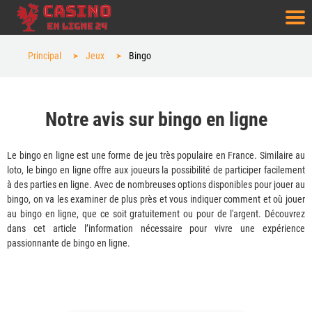
Principal
Jeux
Bingo
Notre avis sur bingo en ligne
Le bingo en ligne est une forme de jeu très populaire en France. Similaire au
loto, le bingo en ligne offre aux joueurs la possibilité de participer facilement
à des parties en ligne. Avec de nombreuses options disponibles pour jouer au
bingo, on va les examiner de plus près et vous indiquer comment et où jouer
au bingo en ligne, que ce soit gratuitement ou pour de l'argent. Découvrez
dans cet article l’information nécessaire pour vivre une expérience
passionnante de bingo en ligne.