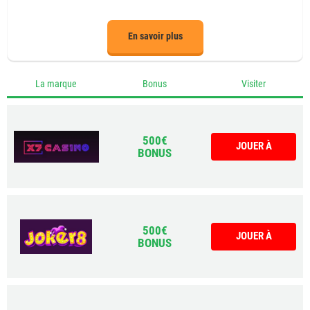
En savoir plus
La marque
Bonus
Visiter
500€
JOUER À
BONUS
500€
JOUER À
BONUS