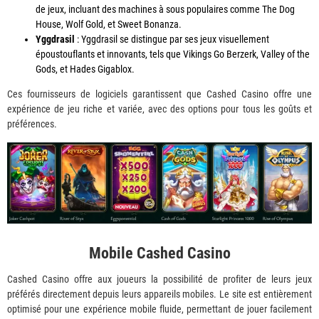
de jeux, incluant des machines à sous populaires comme The Dog
House, Wolf Gold, et Sweet Bonanza.
Yggdrasil
: Yggdrasil se distingue par ses jeux visuellement
époustouflants et innovants, tels que Vikings Go Berzerk, Valley of the
Gods, et Hades Gigablox.
Ces fournisseurs de logiciels garantissent que Cashed Casino offre une
expérience de jeu riche et variée, avec des options pour tous les goûts et
préférences.
Mobile Cashed Casino
Cashed Casino offre aux joueurs la possibilité de profiter de leurs jeux
préférés directement depuis leurs appareils mobiles. Le site est entièrement
optimisé pour une expérience mobile fluide, permettant de jouer facilement