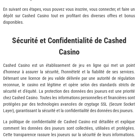
En suivant ces étapes, vous pouvez vous inscrire, vous connecter, et faire un
dépôt sur Cashed Casino tout en profitant des diverses offres et bonus
disponibles.
Sécurité et Confidentialité de Cashed
Casino
Cashed Casino est un établissement de jeu en ligne qui met un point
d'honneur à assurer la sécurité, l'honnêteté et la fiabilité de ses services.
Détenant une licence de jeu valide délivrée par une autorité de régulation
reconnue, le casino est légitime et opère selon des standards stricts de
sécurité et d'équité. La protection des données des joueurs est une priorité
chez Cashed Casino. Toutes les informations personnelles et financières sont
protégées par des technologies avancées de cryptage SSL (Secure Socket
Layer), garantissant la sécurité et la confidentialité des données des joueurs.
La politique de confidentialité de Cashed Casino est détaillée et explique
comment les données des joueurs sont collectées, utilisées et protégées.
Cette transparence rassure les joueurs sur la sécurité de leurs informations.