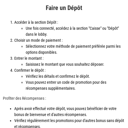
Faire un Dépôt
Accéder à la section Dépôt :
Une fois connecté, accédez à la section "Caisse" ou "Dépôt"
dans le lobby.
Choisir un mode de paiement :
Sélectionnez votre méthode de paiement préférée parmi les
options disponibles.
Entrer le montant :
Saisissez le montant que vous souhaitez déposer.
Confirmer le dépôt :
Vérifiez les détails et confirmez le dépôt.
Vous pouvez entrer un code de promotion pour des
récompenses supplémentaires.
Profiter des Récompenses :
Après avoir effectué votre dépôt, vous pouvez bénéficier de votre
bonus de bienvenue et d'autres récompenses.
Vérifiez régulièrement les promotions pour d'autres bonus sans dépôt
et récompenses.