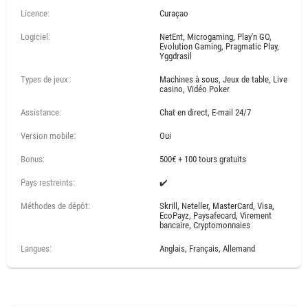
Licence:
Curaçao
Logiciel:
NetEnt, Microgaming, Play'n GO,
Evolution Gaming, Pragmatic Play,
Yggdrasil
Types de jeux:
Machines à sous, Jeux de table, Live
casino, Vidéo Poker
Assistance:
Chat en direct, E-mail 24/7
Version mobile:
Oui
Bonus:
500€ + 100 tours gratuits
Pays restreints:
✔️
Méthodes de dépôt:
Skrill, Neteller, MasterCard, Visa,
EcoPayz, Paysafecard, Virement
bancaire, Cryptomonnaies
Langues:
Anglais, Français, Allemand