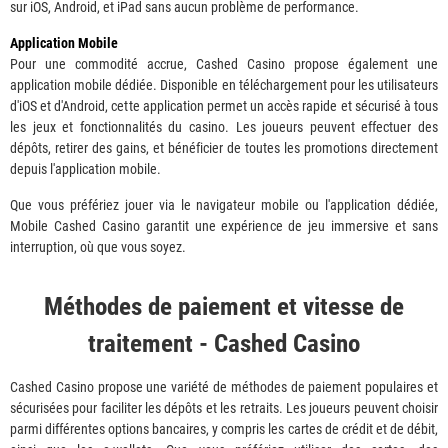
sur iOS, Android, et iPad sans aucun problème de performance.
Application Mobile
Pour une commodité accrue, Cashed Casino propose également une
application mobile dédiée. Disponible en téléchargement pour les utilisateurs
d'iOS et d'Android, cette application permet un accès rapide et sécurisé à tous
les jeux et fonctionnalités du casino. Les joueurs peuvent effectuer des
dépôts, retirer des gains, et bénéficier de toutes les promotions directement
depuis l'application mobile.
Que vous préfériez jouer via le navigateur mobile ou l'application dédiée,
Mobile Cashed Casino garantit une expérience de jeu immersive et sans
interruption, où que vous soyez.
Méthodes de paiement et vitesse de
traitement - Cashed Casino
Cashed Casino propose une variété de méthodes de paiement populaires et
sécurisées pour faciliter les dépôts et les retraits. Les joueurs peuvent choisir
parmi différentes options bancaires, y compris les cartes de crédit et de débit,