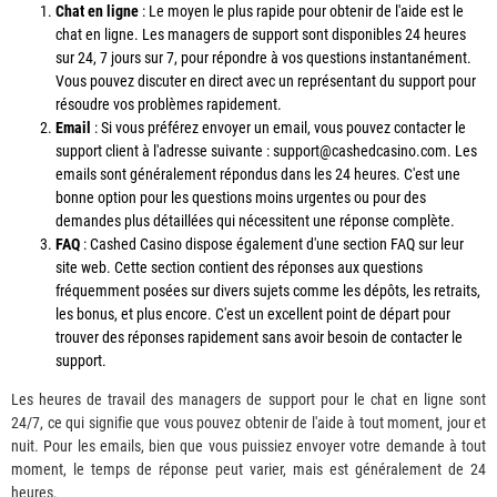
Chat en ligne
: Le moyen le plus rapide pour obtenir de l'aide est le
chat en ligne. Les managers de support sont disponibles 24 heures
sur 24, 7 jours sur 7, pour répondre à vos questions instantanément.
Vous pouvez discuter en direct avec un représentant du support pour
résoudre vos problèmes rapidement.
Email
: Si vous préférez envoyer un email, vous pouvez contacter le
support client à l'adresse suivante :
support@cashedcasino.com
. Les
emails sont généralement répondus dans les 24 heures. C'est une
bonne option pour les questions moins urgentes ou pour des
demandes plus détaillées qui nécessitent une réponse complète.
FAQ
: Cashed Casino dispose également d'une section FAQ sur leur
site web. Cette section contient des réponses aux questions
fréquemment posées sur divers sujets comme les dépôts, les retraits,
les bonus, et plus encore. C'est un excellent point de départ pour
trouver des réponses rapidement sans avoir besoin de contacter le
support.
Les heures de travail des managers de support pour le chat en ligne sont
24/7, ce qui signifie que vous pouvez obtenir de l'aide à tout moment, jour et
nuit. Pour les emails, bien que vous puissiez envoyer votre demande à tout
moment, le temps de réponse peut varier, mais est généralement de 24
heures.