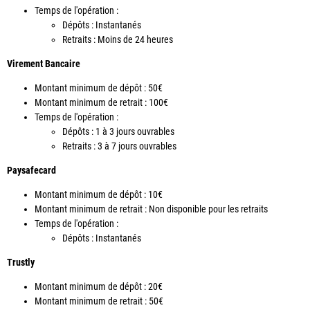
Temps de l'opération :
Dépôts : Instantanés
Retraits : Moins de 24 heures
Virement Bancaire
Montant minimum de dépôt : 50€
Montant minimum de retrait : 100€
Temps de l'opération :
Dépôts : 1 à 3 jours ouvrables
Retraits : 3 à 7 jours ouvrables
Paysafecard
Montant minimum de dépôt : 10€
Montant minimum de retrait : Non disponible pour les retraits
Temps de l'opération :
Dépôts : Instantanés
Trustly
Montant minimum de dépôt : 20€
Montant minimum de retrait : 50€