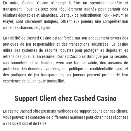
En outre, Cashed Casino s'engage à être un opérateur honnête et
transparent. Tous les jeux sont régulièrement audités pour garantir des
résultats équitables et aléatoires. Les taux de redistribution (RTP - Return to
Player) sont clairement indiqués, offrant aux joueurs une compréhension
claire des chances de gagner.
La fiabilité de Cashed Casino est renforcée par son engagement envers des
pratiques de jeu responsables et des transactions sécurisées. Le casino
utilise des systèmes de sécurité robustes pour protéger les dépôts et les
retraits des joueurs. En résumé, Cashed Casino se distingue par sa sécurité,
son honnêteté et sa fiabilité. Avec une licence valide, des mesures de
protection des données avancées, une politique de confidentialité claire et
des pratiques de jeu transparentes, les joueurs peuvent profiter de leur
expérience de jeu en toute tranquillité.
Support Client chez Cashed Casino
Le casino Cashed offre plusieurs méthodes de support pour aider ses clients.
Vous pouvez les contacter de différentes manières pour obtenir des réponses
à vos questions et de l'aide :