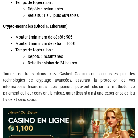
Temps de l'opération :
Dépôts : Instantanés
Retraits : 1 à 2 jours ouvrables
Crypto-monnaies (Bitcoin, Ethereum)
Montant minimum de dépôt : 50€
Montant minimum de retrait : 100€
Temps de l'opération :
Dépôts : Instantanés
Retraits : Moins de 24 heures
Toutes les transactions chez Cashed Casino sont sécurisées par des
technologies de cryptage avancées, assurant la protection de vos
informations financières. Les joueurs peuvent choisir la méthode de
paiement qui leur convient le mieux, garantissant ainsi une expérience de jeu
fluide et sans souci.