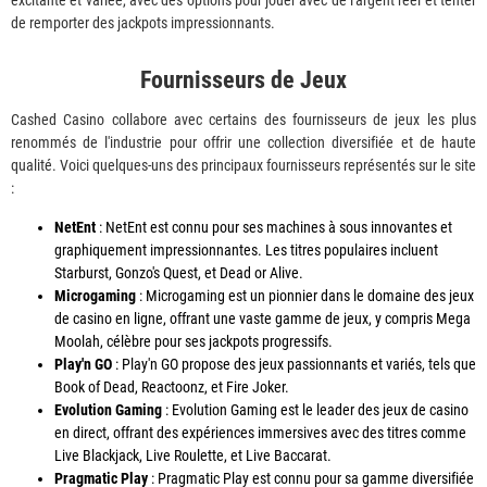
de remporter des jackpots impressionnants.
Fournisseurs de Jeux
Cashed Casino collabore avec certains des fournisseurs de jeux les plus
renommés de l'industrie pour offrir une collection diversifiée et de haute
qualité. Voici quelques-uns des principaux fournisseurs représentés sur le site
:
NetEnt
: NetEnt est connu pour ses machines à sous innovantes et
graphiquement impressionnantes. Les titres populaires incluent
Starburst, Gonzo's Quest, et Dead or Alive.
Microgaming
: Microgaming est un pionnier dans le domaine des jeux
de casino en ligne, offrant une vaste gamme de jeux, y compris Mega
Moolah, célèbre pour ses jackpots progressifs.
Play'n GO
: Play'n GO propose des jeux passionnants et variés, tels que
Book of Dead, Reactoonz, et Fire Joker.
Evolution Gaming
: Evolution Gaming est le leader des jeux de casino
en direct, offrant des expériences immersives avec des titres comme
Live Blackjack, Live Roulette, et Live Baccarat.
Pragmatic Play
: Pragmatic Play est connu pour sa gamme diversifiée