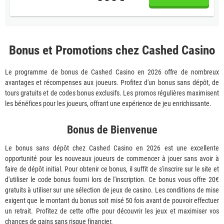
Bonus et Promotions chez Cashed Casino
Le programme de bonus de Cashed Casino en 2026 offre de nombreux
avantages et récompenses aux joueurs. Profitez d'un bonus sans dépôt, de
tours gratuits et de codes bonus exclusifs. Les promos régulières maximisent
les bénéfices pour les joueurs, offrant une expérience de jeu enrichissante.
Bonus de Bienvenue
Le bonus sans dépôt chez Cashed Casino en 2026 est une excellente
opportunité pour les nouveaux joueurs de commencer à jouer sans avoir à
faire de dépôt initial. Pour obtenir ce bonus, il suffit de s'inscrire sur le site et
d'utiliser le code bonus fourni lors de l'inscription. Ce bonus vous offre 20€
gratuits à utiliser sur une sélection de jeux de casino. Les conditions de mise
exigent que le montant du bonus soit misé 50 fois avant de pouvoir effectuer
un retrait. Profitez de cette offre pour découvrir les jeux et maximiser vos
chances de gains sans risque financier.