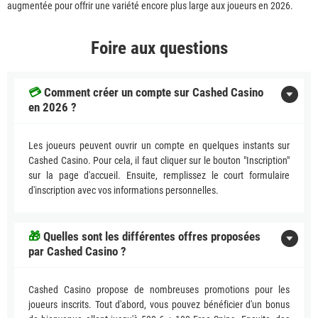
augmentée pour offrir une variété encore plus large aux joueurs en 2026.
Foire aux questions
💳
Comment créer un compte sur Cashed Casino
en 2026 ?
Les joueurs peuvent ouvrir un compte en quelques instants sur
Cashed Casino. Pour cela, il faut cliquer sur le bouton "Inscription"
sur la page d'accueil. Ensuite, remplissez le court formulaire
d'inscription avec vos informations personnelles.
🎁
Quelles sont les différentes offres proposées
par Cashed Casino ?
Cashed Casino propose de nombreuses promotions pour les
joueurs inscrits. Tout d'abord, vous pouvez bénéficier d'un bonus