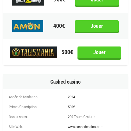
400€
Jouer
500€
Jouer
Cashed casino
Année de fondation:
2024
Prime d'inscription:
500€
Bonus spins:
200 Tours Gratuits
Site Web:
www.cashedcasino.com