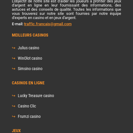
L'objectif de notre site est d'aider les joueurs à profiter des jeux
d'argent en ligne en leur fournissant des informations, des
astuces et des conseils de qualité. Toutes les informations que
vous trouverez sur notre site sont fournies par notre équipe
d'experts en casino et en jeux d'argent.
E-mail:
traffic.francais@gmail.com
MEILLEURS CASINOS
Julius casino
WinOlot casino
Simsino casino
CASINOS EN LIGNE
Lucky Treasure casino
Casino Clic
Frumzi casino
JEUX