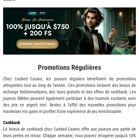
Promotions Régulières
Chez Cashed Casino, les joueurs réguliers bénéficient de promotions
attrayantes tout au long de l'année. Ces promotions incluent des bonus de
recharge hebdomadaires, des tours gratuits et des offres de cashback. Les
joueurs fidèles peuvent également participer à des tournois excitants avec
des prix en argent réel. Restez à l'affût des nouvelles promotions pour
maximiser vos gains et profiter d'une expérience de jeu enrichissante.
Cashback
Le bonus de cashback chez Cashed Casino offre aux joueurs une partie de
leurs pertes en retour. Chaque semaine, vous pouvez récupérer jusqu'à 10%