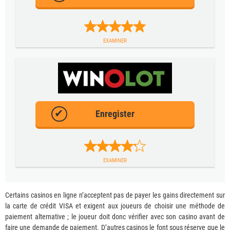
EXAMINER
Enregister
EXAMINER
Certains casinos en ligne n’acceptent pas de payer les gains directement sur
la carte de crédit VISA et exigent aux joueurs de choisir une méthode de
paiement alternative ; le joueur doit donc vérifier avec son casino avant de
faire une demande de paiement. D’autres casinos le font sous réserve que le