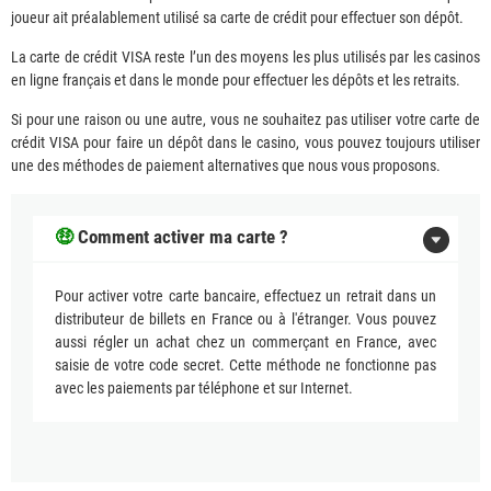
joueur ait préalablement utilisé sa carte de crédit pour effectuer son dépôt.
La carte de crédit VISA reste l’un des moyens les plus utilisés par les casinos
en ligne français et dans le monde pour effectuer les dépôts et les retraits.
Si pour une raison ou une autre, vous ne souhaitez pas utiliser votre carte de
crédit VISA pour faire un dépôt dans le casino, vous pouvez toujours utiliser
une des méthodes de paiement alternatives que nous vous proposons.
🤑
Comment activer ma carte ?
Pour activer votre carte bancaire, effectuez un retrait dans un
distributeur de billets en France ou à l'étranger. Vous pouvez
aussi régler un achat chez un commerçant en France, avec
saisie de votre code secret. Cette méthode ne fonctionne pas
avec les paiements par téléphone et sur Internet.