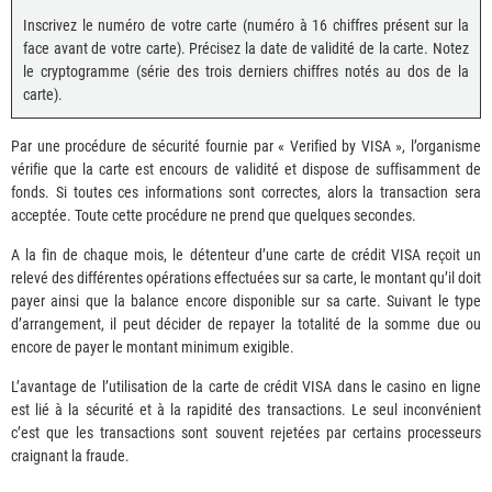
Inscrivez le numéro de votre carte (numéro à 16 chiffres présent sur la
face avant de votre carte). Précisez la date de validité de la carte. Notez
le cryptogramme (série des trois derniers chiffres notés au dos de la
carte).
Par une procédure de sécurité fournie par « Verified by VISA », l’organisme
vérifie que la carte est encours de validité et dispose de suffisamment de
fonds. Si toutes ces informations sont correctes, alors la transaction sera
acceptée. Toute cette procédure ne prend que quelques secondes.
A la fin de chaque mois, le détenteur d’une carte de crédit VISA reçoit un
relevé des différentes opérations effectuées sur sa carte, le montant qu’il doit
payer ainsi que la balance encore disponible sur sa carte. Suivant le type
d’arrangement, il peut décider de repayer la totalité de la somme due ou
encore de payer le montant minimum exigible.
L’avantage de l’utilisation de la carte de crédit VISA dans le casino en ligne
est lié à la sécurité et à la rapidité des transactions. Le seul inconvénient
c’est que les transactions sont souvent rejetées par certains processeurs
craignant la fraude.