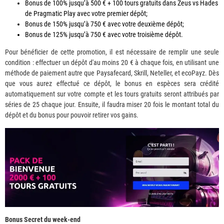
Bonus de 100% jusqu’à 500 € + 100 tours gratuits dans Zeus vs Hades
de Pragmatic Play avec votre premier dépôt;
Bonus de 150% jusqu’à 750 € avec votre deuxième dépôt;
Bonus de 125% jusqu’à 750 € avec votre troisième dépôt.
Pour bénéficier de cette promotion, il est nécessaire de remplir une seule
condition : effectuer un dépôt d'au moins 20 € à chaque fois, en utilisant une
méthode de paiement autre que Paysafecard, Skrill, Neteller, et ecoPayz. Dès
que vous aurez effectué ce dépôt, le bonus en espèces sera crédité
automatiquement sur votre compte et les tours gratuits seront attribués par
séries de 25 chaque jour. Ensuite, il faudra miser 20 fois le montant total du
dépôt et du bonus pour pouvoir retirer vos gains.
Bonus Secret du week-end