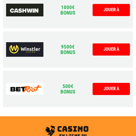
1000€
JOUER À
BONUS
9500€
JOUER À
BONUS
500€
JOUER À
BONUS