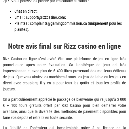
7j/7. Vous pouvez les joindre par les canaux suivants :
Chat en direct;
Email :
support@rizzcasino.com
;
Plaintes :
complaints@gamingcommission.ca
(uniquement pour les
plaintes).
Notre avis final sur Rizz casino en ligne
Rizz Casino en ligne s’est avéré être une plateforme de jeu en ligne très
prometteuse après notre évaluation. Sa ludothèque de jeux est très
impressionnante, avec plus de 6 400 titres provenant des meilleurs éditeurs
de jeux. Que vous aimiez les machines à sous, les jeux de table ou les jeux en
direct avec croupiers, il y en a pour tous les goûts et tous les profils de
joueurs.
On a particulièrement apprécié le package de bienvenue qui va jusqu’à 2 000
€ + 100 tours gratuits offert par Rizz Casino pour bien démarrer votre
aventure, ainsi que la diversité des méthodes de paiement disponibles pour
faire vos dépôts et retraits en toute sécurité.
La fiabilité de l’opérateur est incontestable grâce à sa licence de la