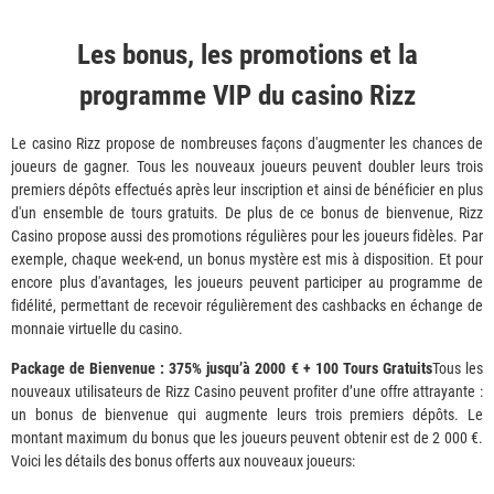
Les bonus, les promotions et la
programme VIP du casino Rizz
Le casino Rizz propose de nombreuses façons d'augmenter les chances de
joueurs de gagner. Tous les nouveaux joueurs peuvent doubler leurs trois
premiers dépôts effectués après leur inscription et ainsi de bénéficier en plus
d'un ensemble de tours gratuits. De plus de ce bonus de bienvenue, Rizz
Casino propose aussi des promotions régulières pour les joueurs fidèles. Par
exemple, chaque week-end, un bonus mystère est mis à disposition. Et pour
encore plus d'avantages, les joueurs peuvent participer au programme de
fidélité, permettant de recevoir régulièrement des cashbacks en échange de
monnaie virtuelle du casino.
Package de Bienvenue : 375% jusqu’à 2000 € + 100 Tours Gratuits
Tous les
nouveaux utilisateurs de Rizz Casino peuvent profiter d’une offre attrayante :
un bonus de bienvenue qui augmente leurs trois premiers dépôts. Le
montant maximum du bonus que les joueurs peuvent obtenir est de 2 000 €.
Voici les détails des bonus offerts aux nouveaux joueurs: