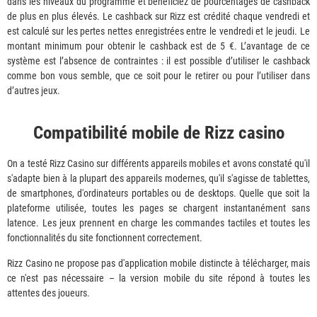
dans les niveaux du programme et bénéficiez de pourcentages de cashback
de plus en plus élevés. Le cashback sur Rizz est crédité chaque vendredi et
est calculé sur les pertes nettes enregistrées entre le vendredi et le jeudi. Le
montant minimum pour obtenir le cashback est de 5 €. L’avantage de ce
système est l’absence de contraintes : il est possible d’utiliser le cashback
comme bon vous semble, que ce soit pour le retirer ou pour l’utiliser dans
d’autres jeux.
Compatibilité mobile de Rizz casino
On a testé Rizz Casino sur différents appareils mobiles et avons constaté qu'il
s'adapte bien à la plupart des appareils modernes, qu'il s'agisse de tablettes,
de smartphones, d'ordinateurs portables ou de desktops. Quelle que soit la
plateforme utilisée, toutes les pages se chargent instantanément sans
latence. Les jeux prennent en charge les commandes tactiles et toutes les
fonctionnalités du site fonctionnent correctement.
Rizz Casino ne propose pas d'application mobile distincte à télécharger, mais
ce n'est pas nécessaire – la version mobile du site répond à toutes les
attentes des joueurs.