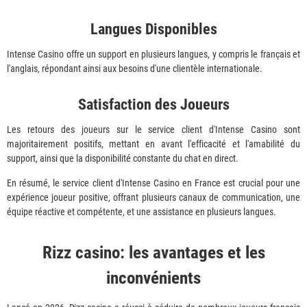
Langues Disponibles
Intense Casino offre un support en plusieurs langues, y compris le français et
l'anglais, répondant ainsi aux besoins d'une clientèle internationale.
Satisfaction des Joueurs
Les retours des joueurs sur le service client d'Intense Casino sont
majoritairement positifs, mettant en avant l'efficacité et l'amabilité du
support, ainsi que la disponibilité constante du chat en direct.
En résumé, le service client d'Intense Casino en France est crucial pour une
expérience joueur positive, offrant plusieurs canaux de communication, une
équipe réactive et compétente, et une assistance en plusieurs langues.
Rizz casino: les avantages et les
inconvénients