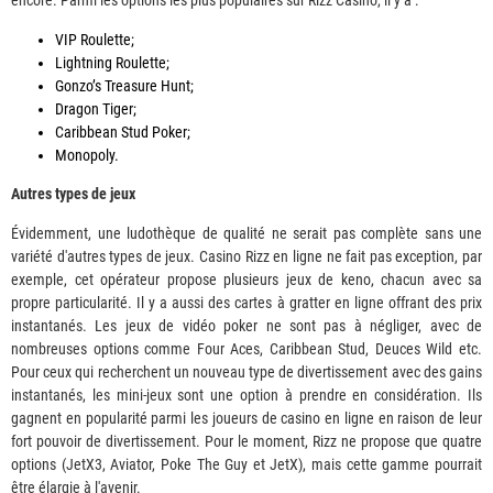
encore. Parmi les options les plus populaires sur Rizz Casino, il y a :
VIP Roulette;
Lightning Roulette;
Gonzo’s Treasure Hunt;
Dragon Tiger;
Caribbean Stud Poker;
Monopoly.
Autres types de jeux
Évidemment, une ludothèque de qualité ne serait pas complète sans une
variété d'autres types de jeux. Casino Rizz en ligne ne fait pas exception, par
exemple, cet opérateur propose plusieurs jeux de keno, chacun avec sa
propre particularité. Il y a aussi des cartes à gratter en ligne offrant des prix
instantanés. Les jeux de vidéo poker ne sont pas à négliger, avec de
nombreuses options comme Four Aces, Caribbean Stud, Deuces Wild etc.
Pour ceux qui recherchent un nouveau type de divertissement avec des gains
instantanés, les mini-jeux sont une option à prendre en considération. Ils
gagnent en popularité parmi les joueurs de casino en ligne en raison de leur
fort pouvoir de divertissement. Pour le moment, Rizz ne propose que quatre
options (JetX3, Aviator, Poke The Guy et JetX), mais cette gamme pourrait
être élargie à l'avenir.