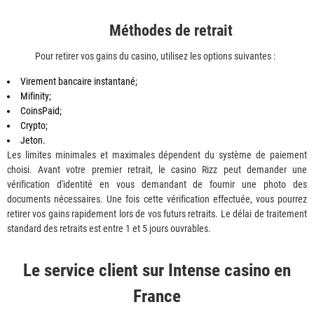
Méthodes de retrait
Pour retirer vos gains du casino, utilisez les options suivantes :
Virement bancaire instantané;
Mifinity;
CoinsPaid;
Crypto;
Jeton.
Les limites minimales et maximales dépendent du système de paiement
choisi. Avant votre premier retrait, le casino Rizz peut demander une
vérification d'identité en vous demandant de fournir une photo des
documents nécessaires. Une fois cette vérification effectuée, vous pourrez
retirer vos gains rapidement lors de vos futurs retraits. Le délai de traitement
standard des retraits est entre 1 et 5 jours ouvrables.
Le service client sur Intense casino en
France