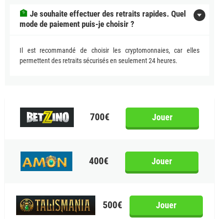
🏦
Je souhaite effectuer des retraits rapides. Quel
mode de paiement puis-je choisir ?
Il est recommandé de choisir les cryptomonnaies, car elles
permettent des retraits sécurisés en seulement 24 heures.
700€
Jouer
400€
Jouer
500€
Jouer