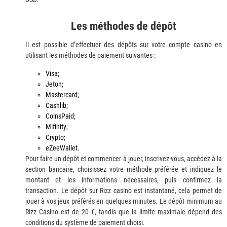
Les méthodes de dépôt
Il est possible d’effectuer des dépôts sur votre compte casino en
utilisant les méthodes de paiement suivantes :
Visa;
Jeton;
Mastercard;
Cashlib;
CoinsPaid;
Mifinity;
Crypto;
eZeeWallet.
Pour faire un dépôt et commencer à jouer, inscrivez-vous, accédez à la
section bancaire, choisissez votre méthode préférée et indiquez le
montant et les informations nécessaires, puis confirmez la
transaction. Le dépôt sur Rizz casino est instantané, cela permet de
jouer à vos jeux préférés en quelques minutes. Le dépôt minimum au
Rizz Casino est de 20 €, tandis que la limite maximale dépend des
conditions du système de paiement choisi.