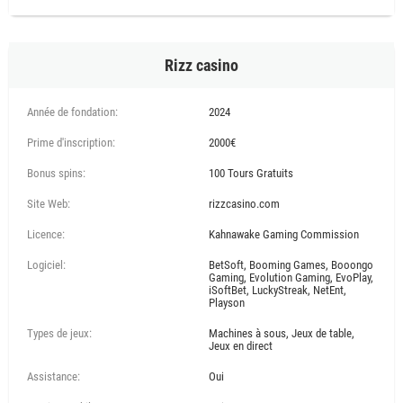
Rizz casino
Année de fondation:
2024
Prime d'inscription:
2000€
Bonus spins:
100 Tours Gratuits
Site Web:
rizzcasino.com
Licence:
Kahnawake Gaming Commission
Logiciel:
BetSoft, Booming Games, Booongo
Gaming, Evolution Gaming, EvoPlay,
iSoftBet, LuckyStreak, NetEnt,
Playson
Types de jeux:
Machines à sous, Jeux de table,
Jeux en direct
Assistance:
Oui