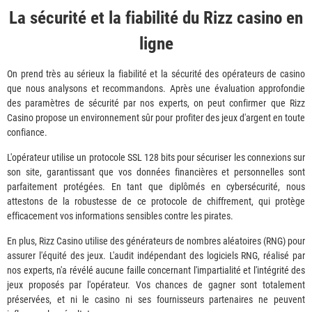
La sécurité et la fiabilité du Rizz casino en
ligne
On prend très au sérieux la fiabilité et la sécurité des opérateurs de casino
que nous analysons et recommandons. Après une évaluation approfondie
des paramètres de sécurité par nos experts, on peut confirmer que Rizz
Casino propose un environnement sûr pour profiter des jeux d'argent en toute
confiance.
L'opérateur utilise un protocole SSL 128 bits pour sécuriser les connexions sur
son site, garantissant que vos données financières et personnelles sont
parfaitement protégées. En tant que diplômés en cybersécurité, nous
attestons de la robustesse de ce protocole de chiffrement, qui protège
efficacement vos informations sensibles contre les pirates.
En plus, Rizz Casino utilise des générateurs de nombres aléatoires (RNG) pour
assurer l'équité des jeux. L'audit indépendant des logiciels RNG, réalisé par
nos experts, n'a révélé aucune faille concernant l'impartialité et l'intégrité des
jeux proposés par l'opérateur. Vos chances de gagner sont totalement
préservées, et ni le casino ni ses fournisseurs partenaires ne peuvent