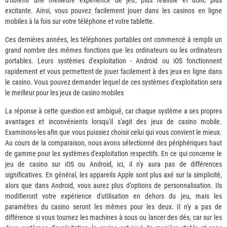
excitante. Ainsi, vous pouvez facilement jouer dans les casinos en ligne
mobiles à la fois sur votre téléphone et votre tablette.
Ces dernières années, les téléphones portables ont commencé à remplir un
grand nombre des mêmes fonctions que les ordinateurs ou les ordinateurs
portables. Leurs systèmes d'exploitation - Android ou iOS fonctionnent
rapidement et vous permettent de jouer facilement à des jeux en ligne dans
le casino. Vous pouvez demander lequel de ces systèmes d'exploitation sera
le meilleur pour les jeux de casino mobiles
La réponse à cette question est ambiguë, car chaque système a ses propres
avantages et inconvénients lorsqu'il s'agit des jeux de casino mobile.
Examinons-les afin que vous puissiez choisir celui qui vous convient le mieux.
Au cours de la comparaison, nous avons sélectionné des périphériques haut
de gamme pour les systèmes d'exploitation respectifs. En ce qui concerne le
jeu de casino sur iOS ou Android, ici, il n'y aura pas de différences
significatives. En général, les appareils Apple sont plus axé sur la simplicité,
alors que dans Android, vous aurez plus d'options de personnalisation. Ils
modifieront votre expérience d'utilisation en dehors du jeu, mais les
paramètres du casino seront les mêmes pour les deux. Il n'y a pas de
différence si vous tournez les machines à sous ou lancer des dés, car sur les