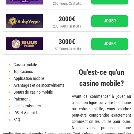
250 Tours Gratuits
2000€
JOUER
200 Tours Gratuits
3000€
JOUER
150 Tours Gratuits
Casino mobile
Qu'est-ce qu'un
Top casinos
Application mobile
casino mobile?
Avantages et de inconvénients
Bonus de casino mobile
Avant de commencer à jouer au
Paiement
casino en ligne sur votre téléphone
Les fournisseurs
ou votre tablette, vous voudrez
iOS et Android
peut-être comprendre exactement
FAQ
comment on les utilise pour jouer.
Nous vous proposons une