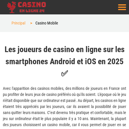
Principal
Casino Mobile
Les joueurs de casino en ligne sur les
smartphones Android et iOS en 2025
✅
Avec l'apparition des casinos mobiles, des millions de joueurs en France ont
pu profiter de leurs jeux de casino préférés où qu'ils soient. L'époque où le jeu
n'était disponible que sur ordinateur est passé. Au départ, les casinos en ligne
étaient très appréciés par les joueurs, car ils avaient la possibilité de jouer
sans quitter leurs maisons. C’est devenu très pratique et confortable, mais le
jeu sur ordinateur était le plus populaire il y a 10 ans. Maintenant, la plupart
des joueurs choisissent un casino mobile, car il vous permet de jouer en se