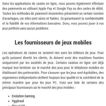
Dans les applications de casino en ligne, vous pouvez également effectuer
des paiements en utilisant Apple Pay et Google Pay ou des cartes de débit.
Toutes les méthodes de paiement énumérées présentent un certain nombre
d'avantages, car elles sont sûres et fiables. Ils garantissent la confidentialité
et la fiabilité de vos informations bancaires. Donc, vous pouvez jouer à vos
jeux préférés sans aucun problème.
Les fournisseurs de jeux mobiles
Les opérateurs de casino ne seraient rien sans les éditeurs de jeux. Pour
qu'ils puissent divertir les clients, ils doivent avoir des machines fournies
uniquement par les sociétés de jeux. Certains casinos en ligne ont déjà
marqué leur territoire sur le marché des jeux pour le téléphone mobiles en
établissant des partenariats. Pour s'assurer que les jeux sont équitables, des
organismes indépendants vérifient toujours leur qualité et la contrôlent de la
même manière que pour les jeux PC. Voici une liste de certains des
principaux fournisseurs sur le marché des jeux mobiles :
Evolution Gaming
Yggdrasil
Play n’ GO