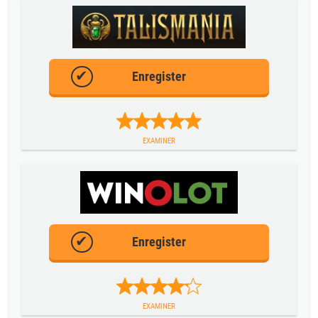
Enregister
EXAMINER
Enregister
EXAMINER