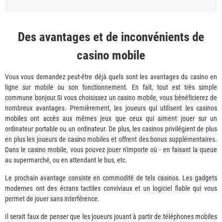
Des avantages et de inconvénients de
casino mobile
Vous vous demandez peut-être déjà quels sont les avantages du casino en
ligne sur mobile ou son fonctionnement. En fait, tout est très simple
commune bonjour.Si vous choisissez un casino mobile, vous bénéficierez de
nombreux avantages. Premièrement, les joueurs qui utilisent les casinos
mobiles ont accès aux mêmes jeux que ceux qui aiment jouer sur un
ordinateur portable ou un ordinateur. De plus, les casinos privilégient de plus
en plus les joueurs de casino mobiles et offrent des bonus supplémentaires.
Dans le casino mobile, vous pouvez jouer n'importe où - en faisant la queue
au supermarché, ou en attendant le bus, etc.
Le prochain avantage consiste en commodité de tels casinos. Les gadgets
modernes ont des écrans tactiles conviviaux et un logiciel fiable qui vous
permet de jouer sans interférence.
Il serait faux de penser que les joueurs jouant à partir de téléphones mobiles