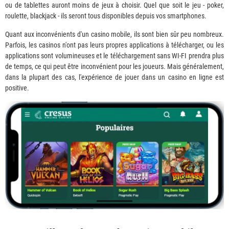
ou de tablettes auront moins de jeux à choisir. Quel que soit le jeu - poker,
roulette, blackjack - ils seront tous disponibles depuis vos smartphones.
Quant aux inconvénients d'un casino mobile, ils sont bien sûr peu nombreux.
Parfois, les casinos n'ont pas leurs propres applications à télécharger, ou les
applications sont volumineuses et le téléchargement sans WI-FI prendra plus
de temps, ce qui peut être inconvénient pour les joueurs. Mais généralement,
dans la plupart des cas, l'expérience de jouer dans un casino en ligne est
positive.