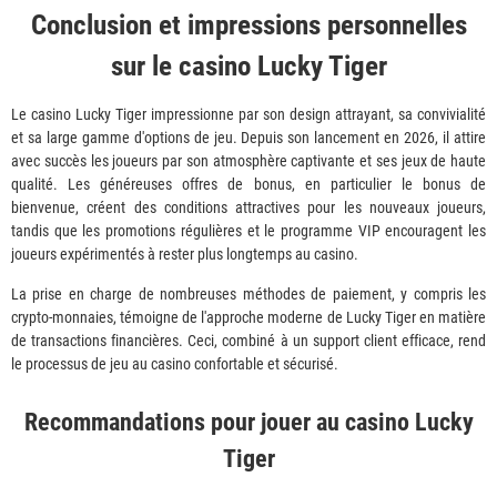
Conclusion et impressions personnelles
sur le casino Lucky Tiger
Le casino Lucky Tiger impressionne par son design attrayant, sa convivialité
et sa large gamme d'options de jeu. Depuis son lancement en 2026, il attire
avec succès les joueurs par son atmosphère captivante et ses jeux de haute
qualité. Les généreuses offres de bonus, en particulier le bonus de
bienvenue, créent des conditions attractives pour les nouveaux joueurs,
tandis que les promotions régulières et le programme VIP encouragent les
joueurs expérimentés à rester plus longtemps au casino.
La prise en charge de nombreuses méthodes de paiement, y compris les
crypto-monnaies, témoigne de l'approche moderne de Lucky Tiger en matière
de transactions financières. Ceci, combiné à un support client efficace, rend
le processus de jeu au casino confortable et sécurisé.
Recommandations pour jouer au casino Lucky
Tiger