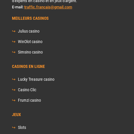
d'experts en casino et en jeux d'argent.
E-mail:
traffic.francais@gmail.com
MEILLEURS CASINOS
Julius casino
WinOlot casino
Simsino casino
CASINOS EN LIGNE
Lucky Treasure casino
Casino Clic
Frumzi casino
JEUX
Slots