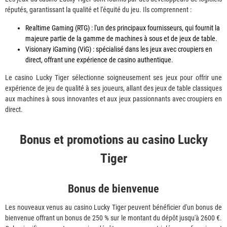
réputés, garantissant la qualité et l'équité du jeu. Ils comprennent :
Realtime Gaming (RTG) : l'un des principaux fournisseurs, qui fournit la
majeure partie de la gamme de machines à sous et de jeux de table.
Visionary iGaming (ViG) : spécialisé dans les jeux avec croupiers en
direct, offrant une expérience de casino authentique.
Le casino Lucky Tiger sélectionne soigneusement ses jeux pour offrir une
expérience de jeu de qualité à ses joueurs, allant des jeux de table classiques
aux machines à sous innovantes et aux jeux passionnants avec croupiers en
direct.
Bonus et promotions au casino Lucky
Tiger
Bonus de bienvenue
Les nouveaux venus au casino Lucky Tiger peuvent bénéficier d'un bonus de
bienvenue offrant un bonus de 250 % sur le montant du dépôt jusqu'à 2600 €.