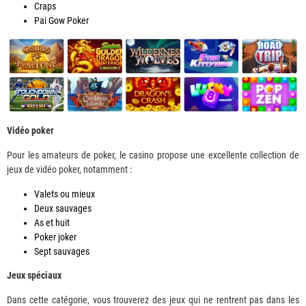
Craps
Pai Gow Poker
Vidéo poker
Pour les amateurs de poker, le casino propose une excellente collection de
jeux de vidéo poker, notamment :
Valets ou mieux
Deux sauvages
As et huit
Poker joker
Sept sauvages
Jeux spéciaux
Dans cette catégorie, vous trouverez des jeux qui ne rentrent pas dans les