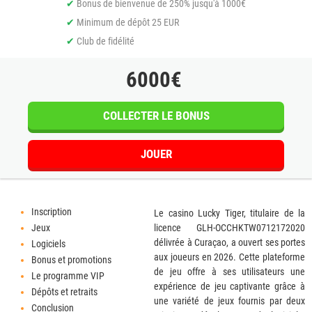
Bonus de bienvenue de 250% jusqu'à 1000€
Minimum de dépôt 25 EUR
Club de fidélité
6000€
COLLECTER LE BONUS
JOUER
Inscription
Le casino Lucky Tiger, titulaire de la
Jeux
licence GLH-OCCHKTW0712172020
délivrée à Curaçao, a ouvert ses portes
Logiciels
aux joueurs en 2026. Cette plateforme
Bonus et promotions
de jeu offre à ses utilisateurs une
Le programme VIP
expérience de jeu captivante grâce à
Dépôts et retraits
une variété de jeux fournis par deux
Conclusion