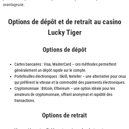
avantageuse.
Options de dépôt et de retrait au casino
Lucky Tiger
Options de dépôt
Cartes bancaires : Visa, MasterCard – ces méthodes permettent
généralement un dépôt rapide sur le compte.
Portefeuilles électroniques : Skrill, Neteller – une alternative pour ceux
qui préfèrent la vitesse et la commodité des paiements électroniques.
Cryptomonnaie : Bitcoin, Ethereum – une option idéale pour les
amateurs de cryptomonnaie, offrant anonymat et rapidité des
transactions.
Options de retrait