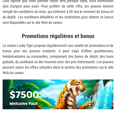
Cela signifie que votre premier dépôt sera presque triplé, vous fournissant
plus d'argent pour jouer. Pour profiter de cette offre, les joueurs doivent
remplir les conditions de mise, qui s'élèvent à 30 fois le montant du bonus et
du dépôt. Les conditions détaillées et les restrictions pour obtenir ce bonus
sont disponibles sur le site Web du casino.
Promotions régulières et bonus
Le casino Lucky Tiger propose régulièrement une variété de promotions et de
bonus pour ses joueurs existants. Il peut s'agir d'offres quotidiennes,
hebdomadaires ou mensuelles, comprenant des bonus de dépôt, des tours
gratuits, du cashback ou des tournois avec des prix intéressants. Les joueurs
peuvent suivre les offres actuelles dans la section des promotions sur le site
Web du casino.