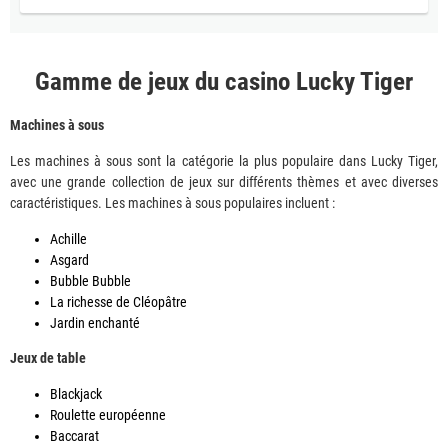
Gamme de jeux du casino Lucky Tiger
Machines à sous
Les machines à sous sont la catégorie la plus populaire dans Lucky Tiger,
avec une grande collection de jeux sur différents thèmes et avec diverses
caractéristiques. Les machines à sous populaires incluent :
Achille
Asgard
Bubble Bubble
La richesse de Cléopâtre
Jardin enchanté
Jeux de table
Blackjack
Roulette européenne
Baccarat