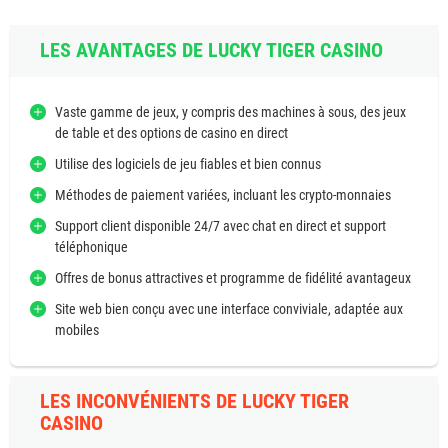
LES AVANTAGES DE LUCKY TIGER CASINO
Vaste gamme de jeux, y compris des machines à sous, des jeux
de table et des options de casino en direct
Utilise des logiciels de jeu fiables et bien connus
Méthodes de paiement variées, incluant les crypto-monnaies
Support client disponible 24/7 avec chat en direct et support
téléphonique
Offres de bonus attractives et programme de fidélité avantageux
Site web bien conçu avec une interface conviviale, adaptée aux
mobiles
LES INCONVÉNIENTS DE LUCKY TIGER
CASINO