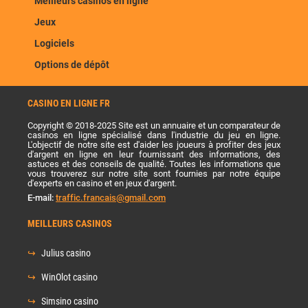
Meilleurs casinos en ligne
Jeux
Logiciels
Options de dépôt
CASINO EN LIGNE FR
Copyright © 2018-2025 Site est un annuaire et un comparateur de
casinos en ligne spécialisé dans l'industrie du jeu en ligne.
L'objectif de notre site est d'aider les joueurs à profiter des jeux
d'argent en ligne en leur fournissant des informations, des
astuces et des conseils de qualité. Toutes les informations que
vous trouverez sur notre site sont fournies par notre équipe
d'experts en casino et en jeux d'argent.
E-mail:
traffic.francais@gmail.com
MEILLEURS CASINOS
Julius casino
WinOlot casino
Simsino casino