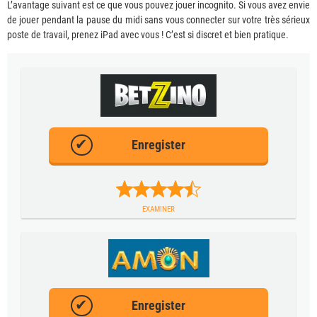
L’avantage suivant est ce que vous pouvez jouer incognito. Si vous avez envie
de jouer pendant la pause du midi sans vous connecter sur votre très sérieux
poste de travail, prenez iPad avec vous ! C’est si discret et bien pratique.
Enregister
EXAMINER
Enregister