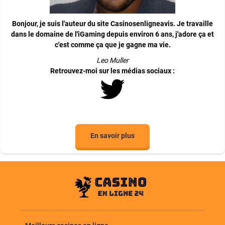
Bonjour, je suis l'auteur du site Casinosenligneavis. Je travaille
dans le domaine de l'iGaming depuis environ 6 ans, j'adore ça et
c'est comme ça que je gagne ma vie.
Leo Muller
Retrouvez-moi sur les médias sociaux :
En savoir plus