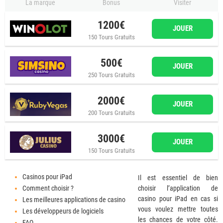
La marque
Bonus
Visiter
1200€
JOUER
150 Tours Gratuits
500€
JOUER
250 Tours Gratuits
2000€
JOUER
200 Tours Gratuits
3000€
JOUER
150 Tours Gratuits
Casinos pour iPad
Il est essentiel de bien
Comment choisir ?
choisir l’application de
casino pour iPad en cas si
Les meilleures applications de casino
vous voulez mettre toutes
Les développeurs de logiciels
les chances de votre côté.
FAQ