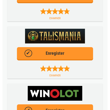
EXAMINER
Enregister
EXAMINER