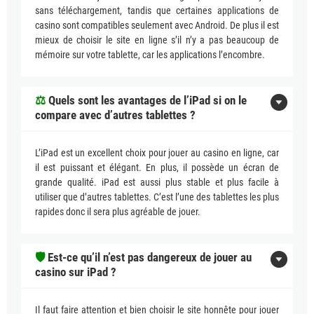
sans téléchargement, tandis que certaines applications de
casino sont compatibles seulement avec Android. De plus il est
mieux de choisir le site en ligne s’il n’y a pas beaucoup de
mémoire sur votre tablette, car les applications l’encombre.
⚖
Quels sont les avantages de l’iPad si on le
compare avec d’autres tablettes ?
L’iPad est un excellent choix pour jouer au casino en ligne, car
il est puissant et élégant. En plus, il possède un écran de
grande qualité. iPad est aussi plus stable et plus facile à
utiliser que d’autres tablettes. C’est l’une des tablettes les plus
rapides donc il sera plus agréable de jouer.
🛡
Est-ce qu’il n’est pas dangereux de jouer au
casino sur iPad ?
Il faut faire attention et bien choisir le site honnête pour jouer