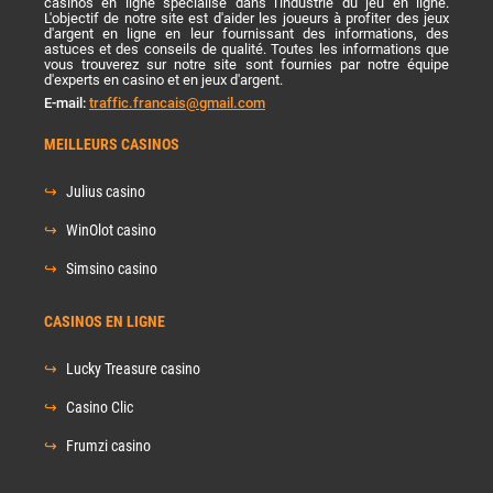
casinos en ligne spécialisé dans l'industrie du jeu en ligne.
L'objectif de notre site est d'aider les joueurs à profiter des jeux
d'argent en ligne en leur fournissant des informations, des
astuces et des conseils de qualité. Toutes les informations que
vous trouverez sur notre site sont fournies par notre équipe
d'experts en casino et en jeux d'argent.
E-mail:
traffic.francais@gmail.com
MEILLEURS CASINOS
Julius casino
WinOlot casino
Simsino casino
CASINOS EN LIGNE
Lucky Treasure casino
Casino Clic
Frumzi casino