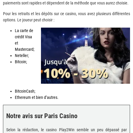
paiements sont rapides et dépendent de la méthode que vous aurez choisie.
Pour les retraits et les dépôts sur ce casino, vous avez plusieurs différentes
options. Le joueur peut choisir :
La carte de
crédit Visa
et
Mastercard;
Neteller;
Bitcoin;
BitcoinCash;
Ethereum et bien d’autres.
Notre avis sur Paris Casino
Selon la rédaction, le casino Play2Win semble un peu dépassé par