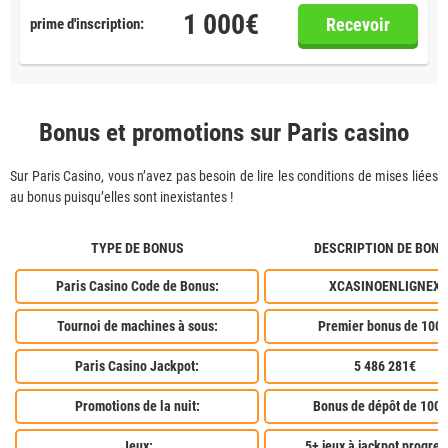
1 000€
Recevoir
prime d'inscription:
Bonus et promotions sur Paris casino
Sur Paris Casino, vous n’avez pas besoin de lire les conditions de mises liées
au bonus puisqu’elles sont inexistantes !
TYPE DE BONUS
DESCRIPTION DE BON
Paris Casino Code de Bonus:
XCASINOENLIGNEX
Tournoi de machines à sous:
Premier bonus de 100
Paris Casino Jackpot:
5 486 281€
Promotions de la nuit:
Bonus de dépôt de 100
Jeux:
5+ jeux à jackpot progress