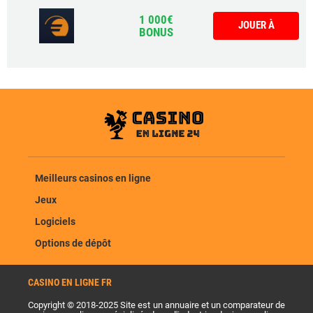
1 000€
JOUER À
BONUS
Meilleurs casinos en ligne
Jeux
Logiciels
Options de dépôt
CASINO EN LIGNE FR
Copyright © 2018-2025 Site est un annuaire et un comparateur de