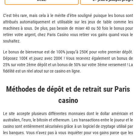
C’est très rare, mais cela à le mérite d’être souligné puisque les bonus sont
attribués automatiquement et utilisable sur les jeux de table comme les
machines à sous. De plus, pas besoin de miser 40 ou 50 fois le bonus pour
retirer votre argent, chez Paris Casino vous retirer vos gains quand vous le
souhaitez.
Le bonus de bienvenue est de 100% jusqu’à 250€ pour votre premier dépôt.
Déposez 100€ et jouez avec 200€ ! Vous recevrez également un bonus de
25% sur votre 2ème dépôt et un bonus de 50% sur votre 3ème versement ! La
fidélité est un réel atout sur ce casino en ligne.
Méthodes de dépôt et de retrait sur Paris
casino
Le site accepte plusieurs différentes monnaies dont le dollar américain et
australien, l’euro, le bitcoin et ethereum. Les transactions entre le joueur et le
casino sont entièrement sécurisées grâce à un logiciel de cryptage utilisé par
les banques. Vous n’avez pas à vous inquiéter pour vos gains parce que les