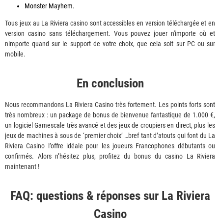
Monster Mayhem.
Tous jeux au La Riviera casino sont accessibles en version téléchargée et en
version casino sans téléchargement. Vous pouvez jouer n'importe où et
nimporte quand sur le support de votre choix, que cela soit sur PC ou sur
mobile.
En conclusion
Nous recommandons La Riviera Casino très fortement. Les points forts sont
très nombreux : un package de bonus de bienvenue fantastique de 1.000 €,
un logiciel Gamescale très avancé et des jeux de croupiers en direct, plus les
jeux de machines à sous de ‘premier choix’ …bref tant d’atouts qui font du La
Riviera Casino l’offre idéale pour les joueurs Francophones débutants ou
confirmés. Alors n’hésitez plus, profitez du bonus du casino La Riviera
maintenant !
FAQ: questions & réponses sur La Riviera
Casino