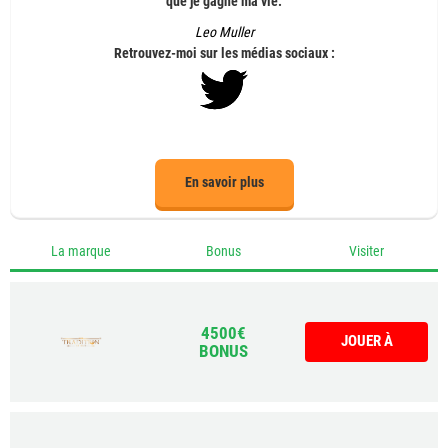
que je gagne ma vie.
Leo Muller
Retrouvez-moi sur les médias sociaux :
En savoir plus
La marque
Bonus
Visiter
4500€
JOUER À
BONUS