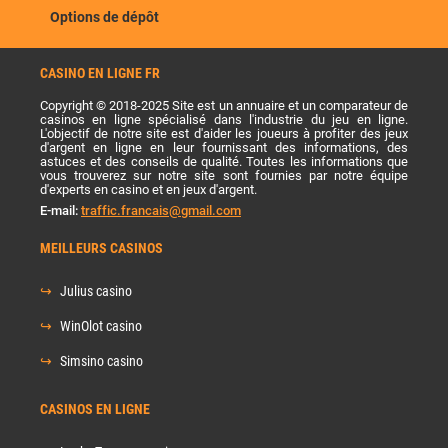
Options de dépôt
CASINO EN LIGNE FR
Copyright © 2018-2025 Site est un annuaire et un comparateur de
casinos en ligne spécialisé dans l'industrie du jeu en ligne.
L'objectif de notre site est d'aider les joueurs à profiter des jeux
d'argent en ligne en leur fournissant des informations, des
astuces et des conseils de qualité. Toutes les informations que
vous trouverez sur notre site sont fournies par notre équipe
d'experts en casino et en jeux d'argent.
E-mail:
traffic.francais@gmail.com
MEILLEURS CASINOS
Julius casino
WinOlot casino
Simsino casino
CASINOS EN LIGNE