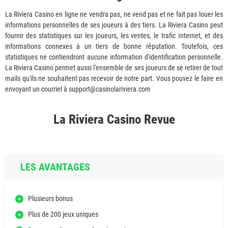
La Riviera Casino en ligne ne vendra pas, ne vend pas et ne fait pas louer les
informations personnelles de ses joueurs à des tiers. La Riviera Casino peut
fournir des statistiques sur les joueurs, les ventes, le trafic Internet, et des
informations connexes à un tiers de bonne réputation. Toutefois, ces
statistiques ne contiendront aucune information d'identification personnelle.
La Riviera Casino permet aussi l'ensemble de ses joueurs de se retirer de tout
mails qu'ils ne souhaitent pas recevoir de notre part. Vous pouvez le faire en
envoyant un courriel à
support@casinolariviera.com
La Riviera Casino Revue
LES AVANTAGES
Plusieurs bonus
Plus de 200 jeux uniques