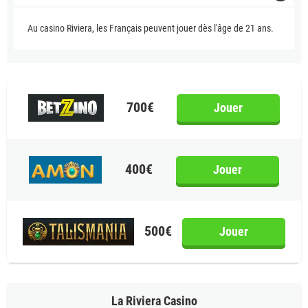
Au casino Riviera, les Français peuvent jouer dès l'âge de 21 ans.
700€
Jouer
400€
Jouer
500€
Jouer
La Riviera Casino