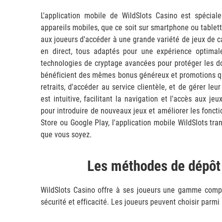
L'application mobile de WildSlots Casino est spécia
appareils mobiles, que ce soit sur smartphone ou tablet
aux joueurs d'accéder à une grande variété de jeux de ca
en direct, tous adaptés pour une expérience optimale
technologies de cryptage avancées pour protéger les do
bénéficient des mêmes bonus généreux et promotions que 
retraits, d'accéder au service clientèle, et de gérer leur
est intuitive, facilitant la navigation et l'accès aux j
pour introduire de nouveaux jeux et améliorer les foncti
Store ou Google Play, l'application mobile WildSlots t
que vous soyez.
Les méthodes de dépôt e
WildSlots Casino offre à ses joueurs une gamme compl
sécurité et efficacité. Les joueurs peuvent choisir parmi