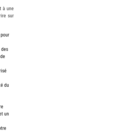
t à une
ire sur
 pour
r des
 de
risé
té du
re
et un
otre