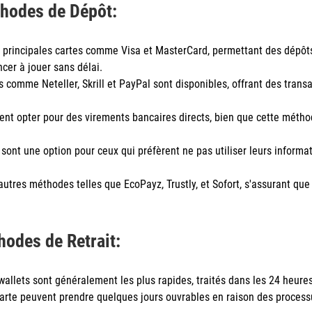
hodes de Dépôt:
 principales cartes comme Visa et MasterCard, permettant des dépôt
cer à jouer sans délai.
 comme Neteller, Skrill et PayPal sont disponibles, offrant des trans
nt opter pour des virements bancaires directs, bien que cette méth
nt une option pour ceux qui préfèrent ne pas utiliser leurs informa
tres méthodes telles que EcoPayz, Trustly, et Sofort, s'assurant que
odes de Retrait:
-wallets sont généralement les plus rapides, traités dans les 24 heures
carte peuvent prendre quelques jours ouvrables en raison des process