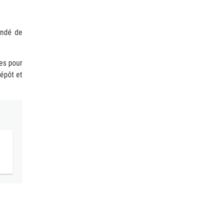
andé de
ées pour
dépôt et