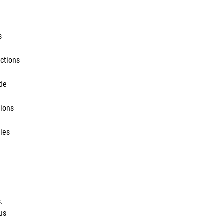
s
actions
ode
tions
 les
.
us