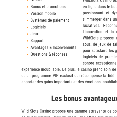
WildSlots Casino es
Bonus et promotions
en ligne dans le bu
passionnant et dy
Version mobile
s'immerger dans un
Systèmes de paiement
lucratives. Reco
Logiciels
l'innovation et la 
Jeux
WildSlots propose
Support
sous, de jeux de ta
Avantages & Inconvénients
pour satisfaire les
Questions & réponses
logiciels de premi
sonore exceptionnel
expérience inoubliable. De plus, le casino prend soin d
et un programme VIP exclusif qui récompense la fidéli
apporter des gains importants et des émotions inoubliab
Les bonus avantageux 
Wild Slots Casino propose une gamme attrayante de bonu