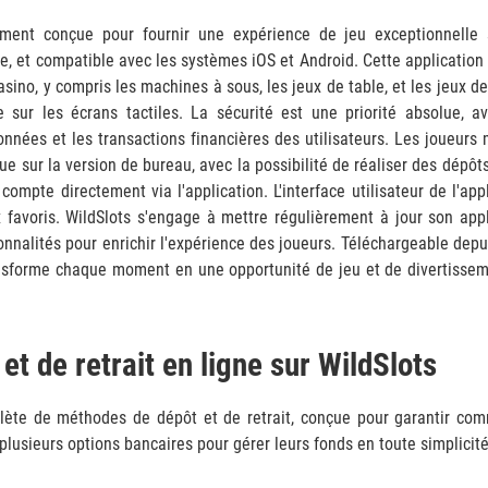
lement conçue pour fournir une expérience de jeu exceptionnelle 
te, et compatible avec les systèmes iOS et Android. Cette applicatio
sino, y compris les machines à sous, les jeux de table, et les jeux d
 sur les écrans tactiles. La sécurité est une priorité absolue, a
nnées et les transactions financières des utilisateurs. Les joueurs 
sur la version de bureau, avec la possibilité de réaliser des dépôts
 compte directement via l'application. L'interface utilisateur de l'app
eux favoris. WildSlots s'engage à mettre régulièrement à jour son app
onnalités pour enrichir l'expérience des joueurs. Téléchargeable depu
ransforme chaque moment en une opportunité de jeu et de divertissem
t de retrait en ligne sur WildSlots
ète de méthodes de dépôt et de retrait, conçue pour garantir com
 plusieurs options bancaires pour gérer leurs fonds en toute simplicité