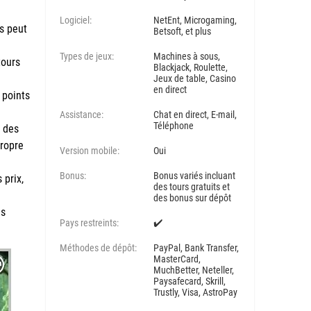
Logiciel:
NetEnt, Microgaming,
s peut
Betsoft, et plus
Types de jeux:
Machines à sous,
tours
Blackjack, Roulette,
Jeux de table, Casino
en direct
 points
Assistance:
Chat en direct, E-mail,
Téléphone
s des
propre
Version mobile:
Oui
Bonus:
Bonus variés incluant
 prix,
des tours gratuits et
des bonus sur dépôt
us
Pays restreints:
✔️
Méthodes de dépôt:
PayPal, Bank Transfer,
MasterCard,
MuchBetter, Neteller,
Paysafecard, Skrill,
Trustly, Visa, AstroPay