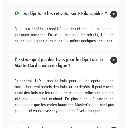
💱
Les dépôts et les retraits, sont-t-ils rapides ?
Quant aux dépôts, ils sont très rapides et prennent seulement
quelques secondes. En ce qui concerne les retraits, il faudra
patienter quelques jours, et parfois même quelques semaines.
❓
Est-ce qu’il y a des frais pour le dépôt sur le
MasterCard casino en ligne ?
En général, il n’y a pas de frais, pourtant, les opérateurs de
casino facturent parfois des frais sur les dépôts. Il peut y avoir
aussi des frais sur les retraits en cas si on retire une somme
inférieure au retrait minimal. En plus il est nécessaire de
mentionner que les cartes bancaires MasterCard ne sont pas
gratuites et vous devez payer un forfait à votre banque.