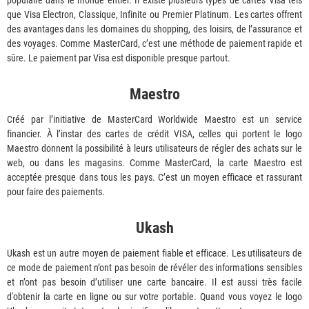
que Visa Electron, Classique, Infinite ou Premier Platinum. Les cartes offrent
des avantages dans les domaines du shopping, des loisirs, de l’assurance et
des voyages. Comme MasterCard, c’est une méthode de paiement rapide et
sûre. Le paiement par Visa est disponible presque partout.
Maestro
Créé par l’initiative de MasterCard Worldwide Maestro est un service
financier. À l’instar des cartes de crédit VISA, celles qui portent le logo
Maestro donnent la possibilité à leurs utilisateurs de régler des achats sur le
web, ou dans les magasins. Comme MasterCard, la carte Maestro est
acceptée presque dans tous les pays. C’est un moyen efficace et rassurant
pour faire des paiements.
Ukash
Ukash est un autre moyen de paiement fiable et efficace. Les utilisateurs de
ce mode de paiement n’ont pas besoin de révéler des informations sensibles
et n’ont pas besoin d’utiliser une carte bancaire. Il est aussi très facile
d'obtenir la carte en ligne ou sur votre portable. Quand vous voyez le logo