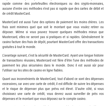
rapide comme des portefeuilles électroniques ou des crypto-monnaies,
aucune d’entre ces méthodes n’est pas si rapide que des cartes de débit et
de crédit MasterCard.
MasterCard est aussi l’une des options de paiement les moins chères. Les
frais sont minimes quel que soit le montant que vous voulez retirer ou
déposer. Même si vous pouvez trouver quelques méthodes mieux que
Mastercard, elles ne seront pas si pratiques et si rapides. Généralement le
casino facture des frais de dépôt, pourtant MasterCard offre des transactions
gratuites à tout le monde.
L’avantage suivant, c’est la sécurité de MasterCard. Ayant une longue histoire
de transactions réussies, Mastercard est fière d’être l’une des méthodes de
paiement les plus sécurisées dans le monde. Donc il est aussi sûr pour
l’utiliser sur les sites de casino en ligne fiables.
Quant aux inconvénients de MasterCard, tout d’abord ce sont des dépenses
excessives, car avec une carte de crédit, il est difficile de suivre les dépenses
et le risque de dépenser plus que prévu est élevé. D’autre côté, si vous
choisissez une carte de crédit, vous devrez aussi surveiller de près vos
dépenses et le montant que vous déposez sur le compte casino.