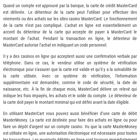
Quand un compte est approuvé par la banque, la carte de crédit MasterCard
est délivrée. Le détenteur de la carte peut l’utiliser pour effectuer des
virements ou des achats sur les sites casino MasterCard. Le fonctionnement
de la carte n’est pas compliqué. L’achat en ligne est essentiellement un
accord du détenteur de la carte qui accepte de payer à MasterCard le
montant de l’achat. Pendant la transaction en ligne, le détenteur de
MasterCard autorise l’achat en indiquant un code personnel.
Il y a des casinos en ligne qui acceptent aussi une confirmation verbale par
téléphone. Dans ce cas, le vendeur utilise un système de vérification
électronique pour s'assurer que la carte est valide et qu’il y a la solvabilité de
la carte utilisée. Avec ce système de vérification, l'information
supplémentaire est demandée, comme le code de sécurité, la date de
naissance, etc. À la fin de chaque mois, MasterCard délivre un relevé qui
indique les frais impayés, les achats et le solde du compte. Le détenteur de
la carte doit payer le montant minimal qui est défini avant la date éligible.
En utilisant MasterCart vous pouvez aussi bénéficier d’une carte de débit
MasterMoney. La carte est destinée pour faire des achats en ligne ou pour
faire un dépôt d'argent sur un compte casino. Vu que la carte MasterMoney
est utilisée en ligne, une autorisation électronique est nécessaire pour toutes
les transactions. Les montants débités en ligne sont toujours immédiatement