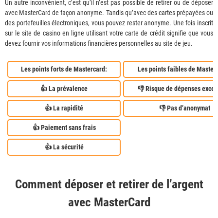
Un autre inconvénient, c’est qu’il n’est pas possible de retirer ou de déposer
avec MasterCard de façon anonyme. Tandis qu’avec des cartes prépayées ou
des portefeuilles électroniques, vous pouvez rester anonyme. Une fois inscrit
sur le site de casino en ligne utilisant votre carte de crédit signifie que vous
devez fournir vos informations financières personnelles au site de jeu.
Les points forts de Mastercard:
Les points faibles de Master
👍 La prévalence
👎 Risque de dépenses exces
👍 La rapidité
👎 Pas d’anonymat
👍 Paiement sans frais
👍 La sécurité
Comment déposer et retirer de l’argent
avec MasterCard