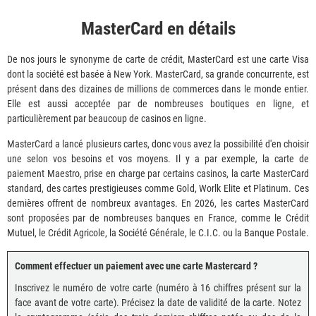
MasterCard en détails
De nos jours le synonyme de carte de crédit, MasterCard est une carte Visa
dont la société est basée à New York. MasterCard, sa grande concurrente, est
présent dans des dizaines de millions de commerces dans le monde entier.
Elle est aussi acceptée par de nombreuses boutiques en ligne, et
particulièrement par beaucoup de casinos en ligne.
MasterCard a lancé plusieurs cartes, donc vous avez la possibilité d'en choisir
une selon vos besoins et vos moyens. Il y a par exemple, la carte de
paiement Maestro, prise en charge par certains casinos, la carte MasterCard
standard, des cartes prestigieuses comme Gold, Worlk Elite et Platinum. Ces
dernières offrent de nombreux avantages. En 2026, les cartes MasterCard
sont proposées par de nombreuses banques en France, comme le Crédit
Mutuel, le Crédit Agricole, la Société Générale, le C.I.C. ou la Banque Postale.
Comment effectuer un paiement avec une carte Mastercard ?
Inscrivez le numéro de votre carte (numéro à 16 chiffres présent sur la
face avant de votre carte). Précisez la date de validité de la carte. Notez