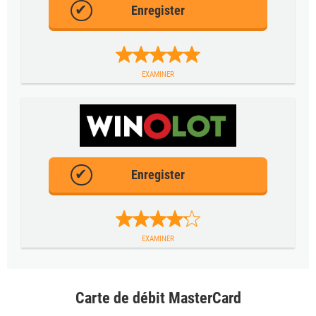
Enregister
EXAMINER
Enregister
EXAMINER
Carte de débit MasterCard