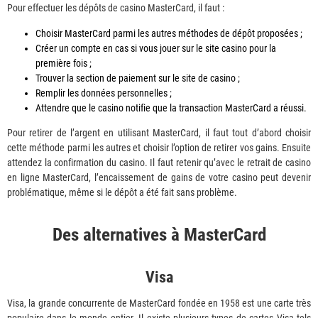
Pour effectuer les dépôts de casino MasterCard, il faut :
Choisir MasterCard parmi les autres méthodes de dépôt proposées ;
Créer un compte en cas si vous jouer sur le site casino pour la
première fois ;
Trouver la section de paiement sur le site de casino ;
Remplir les données personnelles ;
Attendre que le casino notifie que la transaction MasterCard a réussi.
Pour retirer de l’argent en utilisant MasterCard, il faut tout d’abord choisir
cette méthode parmi les autres et choisir l’option de retirer vos gains. Ensuite
attendez la confirmation du casino. Il faut retenir qu’avec le retrait de casino
en ligne MasterCard, l’encaissement de gains de votre casino peut devenir
problématique, même si le dépôt a été fait sans problème.
Des alternatives à MasterCard
Visa
Visa, la grande concurrente de MasterCard fondée en 1958 est une carte très
populaire dans le monde entier. Il existe plusieurs types de cartes Visa tels