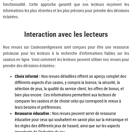
fonctionnalité. Cette approche garantit que nos lecteurs reçoivent les
informations les plus récentes et les plus précises pour prendre des décisions
éclairées.
Interaction avec les lecteurs
Nos revues sur Casinosenligneavis sont conçues pour être une ressource
précieuse pour les lecteurs à la recherche d'informations fiables sur les
casinos en ligne. Voici comment les lecteurs peuvent utiliser nos revues pour
prendre des décisions éclairées :
Choix informé :
Nos revues détaillées offrent un aperçu complet des
différents aspects d'un casino, y compris la licence, la sécurité, la
sélection de jeux, la qualité du service client, les offres de bonus, et
bien plus encore. Ces informations permettent aux lecteurs de
comparer les casinos et de choisir celui qui correspond le mieux à
leurs besoins et préférences.
Ressource éducative :
Nos revues peuvent servir de ressource
éducative pour ceux qui souhaitent en savoir plus sur la mécanique et
les règles des différents jeux de hasard, ainsi que sur les aspects