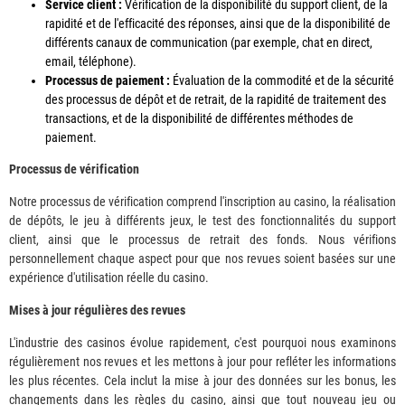
Service client :
Vérification de la disponibilité du support client, de la
rapidité et de l'efficacité des réponses, ainsi que de la disponibilité de
différents canaux de communication (par exemple, chat en direct,
email, téléphone).
Processus de paiement :
Évaluation de la commodité et de la sécurité
des processus de dépôt et de retrait, de la rapidité de traitement des
transactions, et de la disponibilité de différentes méthodes de
paiement.
Processus de vérification
Notre processus de vérification comprend l'inscription au casino, la réalisation
de dépôts, le jeu à différents jeux, le test des fonctionnalités du support
client, ainsi que le processus de retrait des fonds. Nous vérifions
personnellement chaque aspect pour que nos revues soient basées sur une
expérience d'utilisation réelle du casino.
Mises à jour régulières des revues
L'industrie des casinos évolue rapidement, c'est pourquoi nous examinons
régulièrement nos revues et les mettons à jour pour refléter les informations
les plus récentes. Cela inclut la mise à jour des données sur les bonus, les
changements dans les règles du casino, ainsi que tout nouveau jeu ou