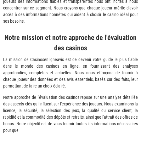
joueurs des informations fiables et transparentes nous ont incités à nous
concentrer sur ce segment. Nous croyons que chaque joueur mérite d'avoir
accès à des informations honnêtes qui aident à choisir le casino idéal pour
ses besoins.
Notre mission et notre approche de l'évaluation
des casinos
La mission de Casinosenligneavis est de devenir votre guide le plus fiable
dans le monde des casinos en ligne, en fournissant des analyses
approfondies, complètes et actuelles. Nous nous efforçons de fournir à
chaque joueur des données et des avis essentiels, basés sur des faits, leur
permettant de faire un choix éclairé.
Notre approche de l'évaluation des casinos repose sur une analyse détaillée
des aspects clés qui influent sur l'expérience des joueurs. Nous examinons la
licence, la sécurité, la sélection des jeux, la qualité du service client, la
rapidité et la commodité des dépôts et retraits, ainsi que l'attrait des offres de
bonus. Notre objectif est de vous fournir toutes les informations nécessaires
pour que