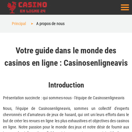
Principal
A propos de nous
Votre guide dans le monde des
casinos en ligne : Casinosenligneavis
Introduction
Présentation succincte : qui sommes-nous - l'équipe de Casinosenligneavis
Nous, l'équipe de Casinosenligneavis, sommes un collectif d'experts
chevronnés et d'amateurs de jeux de hasard, qui ont uni leurs efforts dans le
but de créer les revues en ligne les plus exhaustives et objectives des casinos
en ligne. Notre passion pour le monde des jeux et notre désir de fournir aux