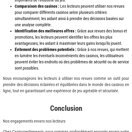
importants de l'industrie du jeu.
Comparaison des casinos :
Les lecteurs peuvent utiliser nos revues
pour comparer différents casinos selon plusieurs critères
simultanément, les aidant ainsi à prendre des décisions basées sur
une analyse complète.
Identification des meilleures offres :
Grâce aux revues des bonus et
promotions, les lecteurs peuvent identifier les offres les plus
avantageuses, les aidant à maximiser leurs gains lorsqu'ils jouent.
Évitement des problèmes potentiels :
Grâce à nos revues, qui mettent
en lumière les éventuels inconvénients des casinos, les utilisateurs
peuvent éviter les endroits où des problèmes de sécurité ou de service
sont possibles.
Nous encourageons les lecteurs à utiliser nos revues comme un outil pour
prendre des décisions éclairées et équilibrées dans le monde des casinos en
ligne, tout en garantissant une expérience de jeu agréable et sécurisée.
Conclusion
Nos engagements envers nos lecteurs
Chez Casinosenligneavis, nous sommes profondément engagés envers notre