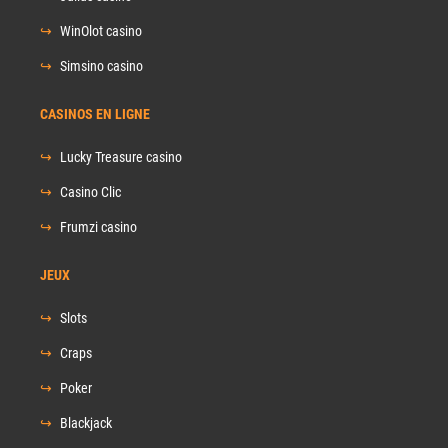
WinOlot casino
Simsino casino
CASINOS EN LIGNE
Lucky Treasure casino
Casino Clic
Frumzi casino
JEUX
Slots
Craps
Poker
Blackjack