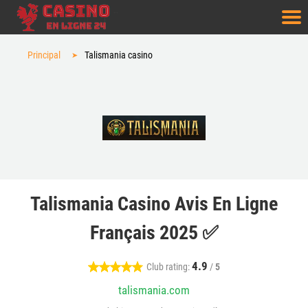
Principal
Talismania casino
Talismania Casino Avis En Ligne
Français 2025 ✅
4.9
Club rating:
/
5
talismania.com