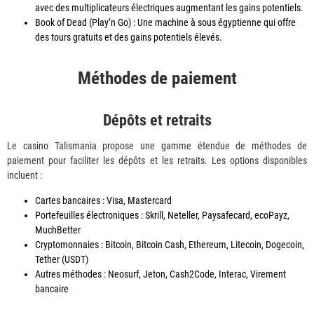
avec des multiplicateurs électriques augmentant les gains potentiels.
Book of Dead (Play’n Go) : Une machine à sous égyptienne qui offre
des tours gratuits et des gains potentiels élevés.
Méthodes de paiement
Dépôts et retraits
Le casino Talismania propose une gamme étendue de méthodes de
paiement pour faciliter les dépôts et les retraits. Les options disponibles
incluent :
Cartes bancaires : Visa, Mastercard
Portefeuilles électroniques : Skrill, Neteller, Paysafecard, ecoPayz,
MuchBetter
Cryptomonnaies : Bitcoin, Bitcoin Cash, Ethereum, Litecoin, Dogecoin,
Tether (USDT)
Autres méthodes : Neosurf, Jeton, Cash2Code, Interac, Virement
bancaire