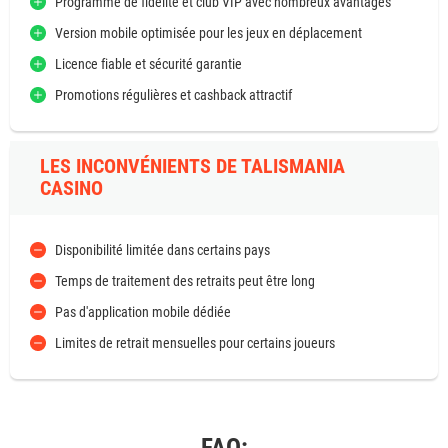
Programme de fidélité et club VIP avec nombreux avantages
Version mobile optimisée pour les jeux en déplacement
Licence fiable et sécurité garantie
Promotions régulières et cashback attractif
LES INCONVÉNIENTS DE TALISMANIA
CASINO
Disponibilité limitée dans certains pays
Temps de traitement des retraits peut être long
Pas d'application mobile dédiée
Limites de retrait mensuelles pour certains joueurs
FAQ: