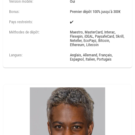
Version mobile:
Oui
Bonus:
Premier dépôt 100% jusqu’à 300€
Pays restreints:
✔️
Méthodes de dépôt:
Maestro, MasterCard, Interac,
Flexepin, iDEAL, PaysafeCard, Skrill,
Neteller, EcoPayz, Bitcoin,
Ethereum, Litecoin
Langues:
Anglais, Allemand, Français,
Espagnol, Italien, Portugais