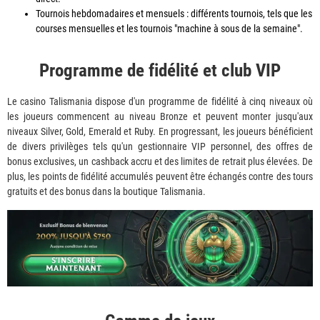
Tournois hebdomadaires et mensuels : différents tournois, tels que les
courses mensuelles et les tournois "machine à sous de la semaine".
Programme de fidélité et club VIP
Le casino Talismania dispose d'un programme de fidélité à cinq niveaux où
les joueurs commencent au niveau Bronze et peuvent monter jusqu'aux
niveaux Silver, Gold, Emerald et Ruby. En progressant, les joueurs bénéficient
de divers privilèges tels qu'un gestionnaire VIP personnel, des offres de
bonus exclusives, un cashback accru et des limites de retrait plus élevées. De
plus, les points de fidélité accumulés peuvent être échangés contre des tours
gratuits et des bonus dans la boutique Talismania.