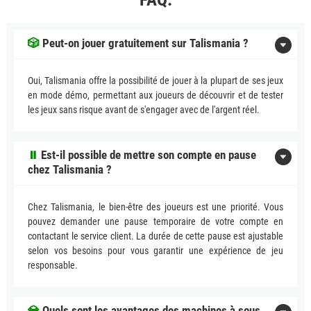
🎲
Peut-on jouer gratuitement sur Talismania ?
Oui, Talismania offre la possibilité de jouer à la plupart de ses jeux
en mode démo, permettant aux joueurs de découvrir et de tester
les jeux sans risque avant de s'engager avec de l'argent réel.
⏸
Est-il possible de mettre son compte en pause
chez Talismania ?
Chez Talismania, le bien-être des joueurs est une priorité. Vous
pouvez demander une pause temporaire de votre compte en
contactant le service client. La durée de cette pause est ajustable
selon vos besoins pour vous garantir une expérience de jeu
responsable.
💎
Quels sont les avantages des machines à sous