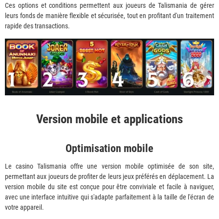
Ces options et conditions permettent aux joueurs de Talismania de gérer
leurs fonds de manière flexible et sécurisée, tout en profitant d'un traitement
rapide des transactions.
Version mobile et applications
Optimisation mobile
Le casino Talismania offre une version mobile optimisée de son site,
permettant aux joueurs de profiter de leurs jeux préférés en déplacement. La
version mobile du site est conçue pour être conviviale et facile à naviguer,
avec une interface intuitive qui s'adapte parfaitement à la taille de l'écran de
votre appareil.