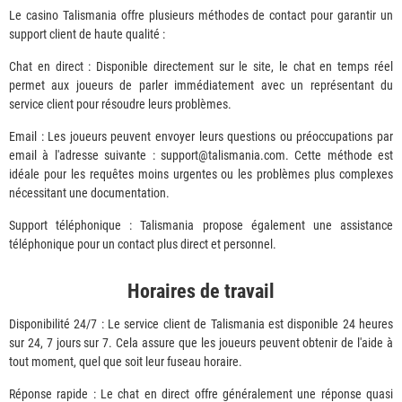
Le casino Talismania offre plusieurs méthodes de contact pour garantir un
support client de haute qualité :
Chat en direct : Disponible directement sur le site, le chat en temps réel
permet aux joueurs de parler immédiatement avec un représentant du
service client pour résoudre leurs problèmes.
Email : Les joueurs peuvent envoyer leurs questions ou préoccupations par
email à l'adresse suivante :
support@talismania.com
. Cette méthode est
idéale pour les requêtes moins urgentes ou les problèmes plus complexes
nécessitant une documentation.
Support téléphonique : Talismania propose également une assistance
téléphonique pour un contact plus direct et personnel.
Horaires de travail
Disponibilité 24/7 : Le service client de Talismania est disponible 24 heures
sur 24, 7 jours sur 7. Cela assure que les joueurs peuvent obtenir de l'aide à
tout moment, quel que soit leur fuseau horaire.
Réponse rapide : Le chat en direct offre généralement une réponse quasi