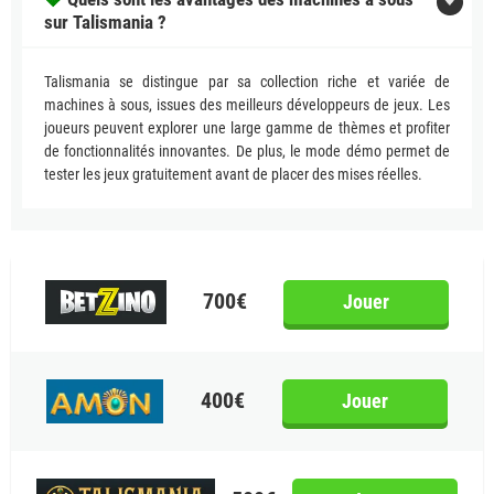
sur Talismania ?
Talismania se distingue par sa collection riche et variée de
machines à sous, issues des meilleurs développeurs de jeux. Les
joueurs peuvent explorer une large gamme de thèmes et profiter
de fonctionnalités innovantes. De plus, le mode démo permet de
tester les jeux gratuitement avant de placer des mises réelles.
700€
Jouer
400€
Jouer