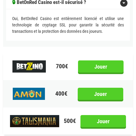
🔒
BetOnRed Casino est-il sécurisé ?
Oui, BetOnRed Casino est entièrement licencié et utilise une
technologie de cryptage SSL pour garantir la sécurité des
transactions et la protection des données des joueurs.
700€
Jouer
400€
Jouer
500€
Jouer