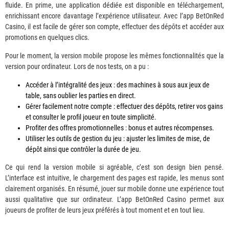
fluide. En prime, une application dédiée est disponible en téléchargement,
enrichissant encore davantage l’expérience utilisateur. Avec l’app BetOnRed
Casino, il est facile de gérer son compte, effectuer des dépôts et accéder aux
promotions en quelques clics.
Pour le moment, la version mobile propose les mêmes fonctionnalités que la
version pour ordinateur. Lors de nos tests, on a pu :
Accéder à l’intégralité des jeux : des machines à sous aux jeux de
table, sans oublier les parties en direct.
Gérer facilement notre compte : effectuer des dépôts, retirer vos gains
et consulter le profil joueur en toute simplicité.
Profiter des offres promotionnelles : bonus et autres récompenses.
Utiliser les outils de gestion du jeu : ajuster les limites de mise, de
dépôt ainsi que contrôler la durée de jeu.
Ce qui rend la version mobile si agréable, c’est son design bien pensé.
L’interface est intuitive, le chargement des pages est rapide, les menus sont
clairement organisés. En résumé, jouer sur mobile donne une expérience tout
aussi qualitative que sur ordinateur. L’app BetOnRed Casino permet aux
joueurs de profiter de leurs jeux préférés à tout moment et en tout lieu.