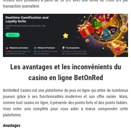
retraits sont possibles à partir de 50 $/€ avec une limite de 3 000 $/€ par
transaction journalière.
Les avantages et les inconvénients du
casino en ligne BetOnRed
BetOnRed Casino est une plateforme de jeux en ligne qui attire de nombreux
joueurs grâce à ses fonctionnalités modernes et son offre variée. Mais,
comme tout casino en ligne, il présente des points forts et des points faibles.
Voici notre avis complète pour vous aider à mieux comprendre cette
plateforme.
Avantages