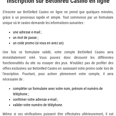
Inscription sur Betonred Casino en ligne
S’inscrire sur BetOnRed Casino en ligne ne prend que quelques minutes,
grâce à un processus rapide et simple. Tout commence par un formulaire
unique où le casino demande les informations suivantes :
une adresse e-mail ;
un mot de passe ;
un code promo (si vous en avez un).
Une fois ce formulaire validé, votre compte BetOnRed Casino sera
immédiatement créé. Vous pouvez donc découvrir les différentes
fonctionnalités du site ou essayer des jeux. N’oubliez pas de profiter des
offres exclusives sur BetonRed Casino en saisissant votre promo code lors de
l'inscription. Pourtant, pour activer pleinement votre compte, il sera
nécessaire de :
compléter un formulaire avec votre nom, prénom et numéro de
téléphone ;
confirmer votre adresse e-mail ;
valider votre numéro de téléphone.
Même si ces vérifications puissent être effectuées ultérieurement, il est