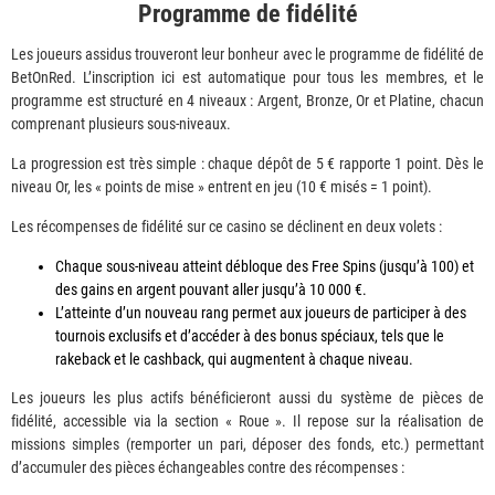
Programme de fidélité
Les joueurs assidus trouveront leur bonheur avec le programme de fidélité de
BetOnRed. L’inscription ici est automatique pour tous les membres, et le
programme est structuré en 4 niveaux : Argent, Bronze, Or et Platine, chacun
comprenant plusieurs sous-niveaux.
La progression est très simple : chaque dépôt de 5 € rapporte 1 point. Dès le
niveau Or, les « points de mise » entrent en jeu (10 € misés = 1 point).
Les récompenses de fidélité sur ce casino se déclinent en deux volets :
Chaque sous-niveau atteint débloque des Free Spins (jusqu’à 100) et
des gains en argent pouvant aller jusqu’à 10 000 €.
L’atteinte d’un nouveau rang permet aux joueurs de participer à des
tournois exclusifs et d’accéder à des bonus spéciaux, tels que le
rakeback et le cashback, qui augmentent à chaque niveau.
Les joueurs les plus actifs bénéficieront aussi du système de pièces de
fidélité, accessible via la section « Roue ». Il repose sur la réalisation de
missions simples (remporter un pari, déposer des fonds, etc.) permettant
d’accumuler des pièces échangeables contre des récompenses :