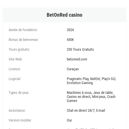
BetOnRed casino
Année de fondation:
2024
Bonus de bienvenue:
450€
Tours gratuits:
250 Tours Gratuits
Site Web:
betonred.com
Licence:
Curaçao
Logiciel:
Pragmatic Play, NetEnt, Play'n GO,
Evolution Gaming
Types de jeux:
Machines à sous, Jeux de table,
Casino en direct, Mini-jeux, Crash
Games
Assistance:
Chat en direct 24/7, E-mail
Version mobile:
Oui