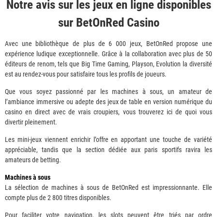
Notre avis sur les jeux en ligne disponibles
sur BetOnRed Casino
Avec une bibliothèque de plus de 6 000 jeux, BetOnRed propose une
expérience ludique exceptionnelle. Grâce à la collaboration avec plus de 50
éditeurs de renom, tels que Big Time Gaming, Playson, Evolution la diversité
est au rendez-vous pour satisfaire tous les profils de joueurs.
Que vous soyez passionné par les machines à sous, un amateur de
l’ambiance immersive ou adepte des jeux de table en version numérique du
casino en direct avec de vrais croupiers, vous trouverez ici de quoi vous
divertir pleinement.
Les mini-jeux viennent enrichir l’offre en apportant une touche de variété
appréciable, tandis que la section dédiée aux paris sportifs ravira les
amateurs de betting.
Machines à sous
La sélection de machines à sous de BetOnRed est impressionnante. Elle
compte plus de 2 800 titres disponibles.
Pour faciliter votre navigation, les slots peuvent être triés par ordre