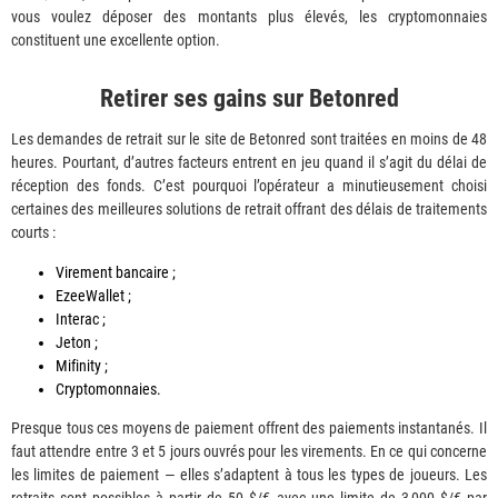
vous voulez déposer des montants plus élevés, les cryptomonnaies
constituent une excellente option.
Retirer ses gains sur Betonred
Les demandes de retrait sur le site de Betonred sont traitées en moins de 48
heures. Pourtant, d’autres facteurs entrent en jeu quand il s’agit du délai de
réception des fonds. C’est pourquoi l’opérateur a minutieusement choisi
certaines des meilleures solutions de retrait offrant des délais de traitements
courts :
Virement bancaire ;
EzeeWallet ;
Interac ;
Jeton ;
Mifinity ;
Cryptomonnaies.
Presque tous ces moyens de paiement offrent des paiements instantanés. Il
faut attendre entre 3 et 5 jours ouvrés pour les virements. En ce qui concerne
les limites de paiement — elles s’adaptent à tous les types de joueurs. Les