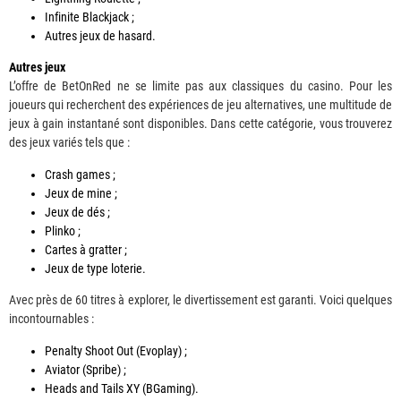
Infinite Blackjack ;
Autres jeux de hasard.
Autres jeux
L’offre de BetOnRed ne se limite pas aux classiques du casino. Pour les
joueurs qui recherchent des expériences de jeu alternatives, une multitude de
jeux à gain instantané sont disponibles. Dans cette catégorie, vous trouverez
des jeux variés tels que :
Crash games ;
Jeux de mine ;
Jeux de dés ;
Plinko ;
Cartes à gratter ;
Jeux de type loterie.
Avec près de 60 titres à explorer, le divertissement est garanti. Voici quelques
incontournables :
Penalty Shoot Out (Evoplay) ;
Aviator (Spribe) ;
Heads and Tails XY (BGaming).