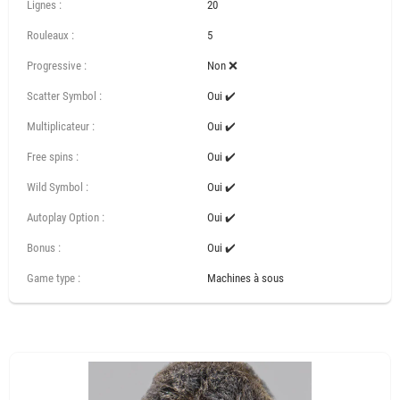
Lignes :
20
Rouleaux :
5
Progressive :
Non ❌
Scatter Symbol :
Oui ✔️
Multiplicateur :
Oui ✔️
Free spins :
Oui ✔️
Wild Symbol :
Oui ✔️
Autoplay Option :
Oui ✔️
Bonus :
Oui ✔️
Game type :
Machines à sous