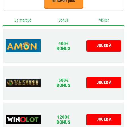
En savoir plus
La marque
Bonus
Visiter
400€
JOUER À
BONUS
500€
JOUER À
BONUS
1200€
JOUER À
BONUS