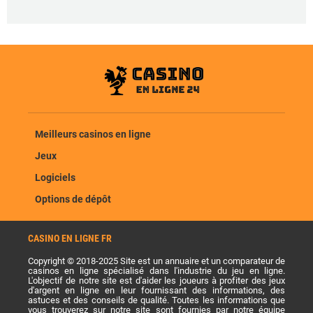
Meilleurs casinos en ligne
Jeux
Logiciels
Options de dépôt
CASINO EN LIGNE FR
Copyright © 2018-2025 Site est un annuaire et un comparateur de
casinos en ligne spécialisé dans l'industrie du jeu en ligne.
L'objectif de notre site est d'aider les joueurs à profiter des jeux
d'argent en ligne en leur fournissant des informations, des
astuces et des conseils de qualité. Toutes les informations que
vous trouverez sur notre site sont fournies par notre équipe