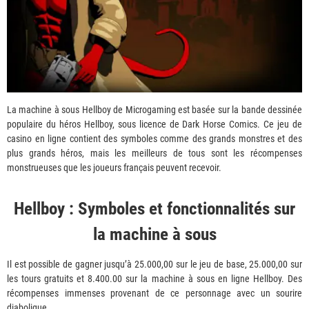
La machine à sous Hellboy de Microgaming est basée sur la bande dessinée
populaire du héros Hellboy, sous licence de Dark Horse Comics. Ce jeu de
casino en ligne contient des symboles comme des grands monstres et des
plus grands héros, mais les meilleurs de tous sont les récompenses
monstrueuses que les joueurs français peuvent recevoir.
Hellboy : Symboles et fonctionnalités sur
la machine à sous
Il est possible de gagner jusqu’à 25.000,00 sur le jeu de base, 25.000,00 sur
les tours gratuits et 8.400.00 sur la machine à sous en ligne Hellboy. Des
récompenses immenses provenant de ce personnage avec un sourire
diabolique.