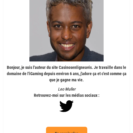
Bonjour, je suis l'auteur du site Casinosenligneavis. Je travaille dans le
domaine de l'iGaming depuis environ 6 ans, j'adore ça et c'est comme ça
que je gagne ma vie.
Leo Muller
Retrouvez-moi sur les médias sociaux :