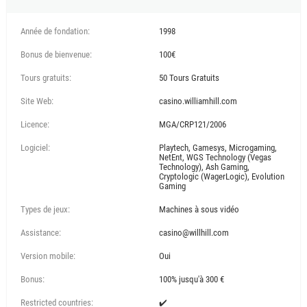
Année de fondation:
1998
Bonus de bienvenue:
100€
Tours gratuits:
50 Tours Gratuits
Site Web:
casino.williamhill.com
Licence:
MGA/CRP121/2006
Logiciel:
Playtech, Gamesys, Microgaming,
NetEnt, WGS Technology (Vegas
Technology), Ash Gaming,
Cryptologic (WagerLogic), Evolution
Gaming
Types de jeux:
Machines à sous vidéo
Assistance:
casino@willhill.com
Version mobile:
Oui
Bonus:
100% jusqu'à 300 €
Restricted countries:
✔️