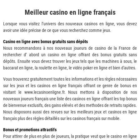
Meilleur casino en ligne français
Lorsque vous visitez l’univers des nouveaux casinos en ligne, vous devez
avoir une idée précise de ce que vous recherchez comme jeux.
Casino en ligne avec bonus gratuits sans dépôts
Nous recommandons à nos nouveaux joueurs de casino de la France de
rechercher d’ abord un casino en ligne offrant des bonus gratuits sans
dépôts. Ensuite vous devez trouver les jeux tels que les machines à sous, le
baccarat en ligne, la roulette en ligne, le vidéo poker en ligne et bien d'autres.
Vous trouverez gratuitement toutes les informations et les règles nécessaires
sur les jeux et les casinos en ligne français offrant ce genre de bonus en
visitant le www.lecasinoenligne.fr. Nous mettons à disposition de nos
nouveaux joueurs français une liste des casinos en ligne offrant les top bonus
de bienvenue exclusifs, des gains elévés et des methodes de retraits rapides.
Nous disposons aussi des revues sur les meilleurs jeux et casinos en ligne
français plus des règles détaillés sur les casinos français sur mobile.
Bonus et promotions attractifs
Pour attirer de plus en plus de joueurs, la pratique veut que le casino en ligne