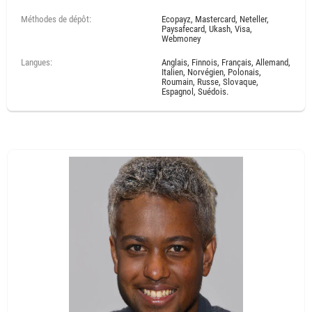
Méthodes de dépôt:
Ecopayz, Mastercard, Neteller,
Paysafecard, Ukash, Visa,
Webmoney
Langues:
Anglais, Finnois, Français, Allemand,
Italien, Norvégien, Polonais,
Roumain, Russe, Slovaque,
Espagnol, Suédois.