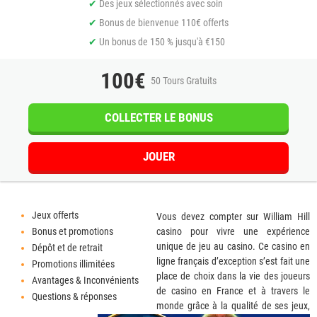
Des jeux sélectionnés avec soin
Bonus de bienvenue 110€ offerts
Un bonus de 150 % jusqu'à €150
100€
50 Tours Gratuits
COLLECTER LE BONUS
JOUER
Jeux offerts
Vous devez compter sur William Hill
Bonus et promotions
casino pour vivre une expérience
unique de jeu au casino. Ce casino en
Dépôt et de retrait
ligne français d’exception s’est fait une
Promotions illimitées
place de choix dans la vie des joueurs
Avantages & Inconvénients
de casino en France et à travers le
Questions & réponses
monde grâce à la qualité de ses jeux,